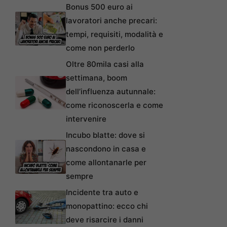
Bonus 500 euro ai
lavoratori anche precari:
tempi, requisiti, modalità e
come non perderlo
Oltre 80mila casi alla
settimana, boom
dell’influenza autunnale:
come riconoscerla e come
intervenire
Incubo blatte: dove si
nascondono in casa e
come allontanarle per
sempre
Incidente tra auto e
monopattino: ecco chi
deve risarcire i danni