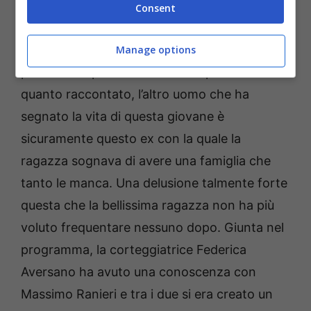
che Federica Aversano ha scelto di chiamare
Consent
il figlio come il genitore, ovvero Giuseppe.
Luciano, invece, sarebbe il nome del nonno
Manage options
paterno del piccolo. Come si capisce da
quanto raccontato, l’altro uomo che ha
segnato la vita di questa giovane è
sicuramente questo ex con la quale la
ragazza sognava di avere una famiglia che
tanto le manca. Una delusione talmente forte
questa che la bellissima ragazza non ha più
voluto frequentare nessuno dopo. Giunta nel
programma, la corteggiatrice Federica
Aversano ha avuto una conoscenza con
Massimo Ranieri e tra i due si era creato un