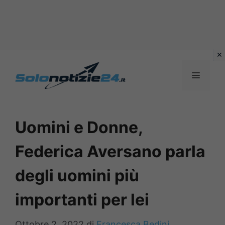
Vai
al
MENU
contenuto
Uomini e Donne,
Federica Aversano parla
degli uomini più
importanti per lei
Ottobre 2, 2022
di
Francesca Bedini