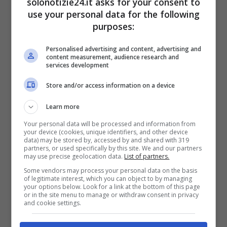
solonotizie24.it asks for your consent to
piccola e la rottura di questo legame le ha
use your personal data for the following
causato e ancora oggi le provoca grande
purposes:
dolore. L’uomo più importante della vita di
Personalised advertising and content, advertising and
questa bellissima tronista però è suo figlio
content measurement, audience research and
services development
Luciano Giuseppe avuto dal suo ex
Store and/or access information on a device
compagno che, come ha raccontato la stessa
ragazza, la avrebbe lasciata al sesto mese di
Learn more
gravidanza anche se pare sia rimasto come
Your personal data will be processed and information from
your device (cookies, unique identifiers, and other device
padre nella vita del loro. La motivazione di
data) may be stored by, accessed by and shared with 319
partners, or used specifically by this site. We and our partners
questo gesto del suo ex? Pare sia stata che lui
may use precise geolocation data.
List of partners.
non se la sentiva di avere un rapporto stabile.
Some vendors may process your personal data on the basis
of legitimate interest, which you can object to by managing
your options below. Look for a link at the bottom of this page
or in the site menu to manage or withdraw consent in privacy
Il legame che la bellissima tronista sente di
and cookie settings.
aver perso con il padre era talmente forte