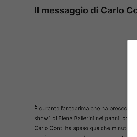
Il messaggio di Carlo Co
È durante l’anteprima che ha preceduto 
show” di Elena Ballerini nei panni, come
Carlo Conti ha speso qualche minuto pe