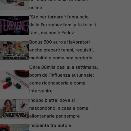
online
“Sto per tornare”: l’annuncio
dalla Ferragnez family fa felici i
fans, ma non è Fedez
Bonus 500 euro ai lavoratori
anche precari: tempi, requisiti,
modalità e come non perderlo
Oltre 80mila casi alla settimana,
boom dell’influenza autunnale:
come riconoscerla e come
intervenire
Incubo blatte: dove si
nascondono in casa e come
allontanarle per sempre
Incidente tra auto e