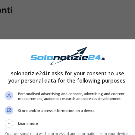
nti
solonotizie24.it asks for your consent to use
your personal data for the following purposes:
Personalised advertising and content, advertising and content
measurement, audience research and services development
il debutto ufficiale nel programma “Tale e quale
Store and/or access information on a device
 già detto, di Olivia Newton-John che il grande
Learn more
r mandare un pensiero a questo gigante della
Your personal data will be processed and information from your device