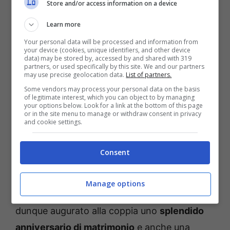
Store and/or access information on a device
Learn more
Your personal data will be processed and information from
your device (cookies, unique identifiers, and other device
data) may be stored by, accessed by and shared with 319
partners, or used specifically by this site. We and our partners
may use precise geolocation data.
List of partners.
Some vendors may process your personal data on the basis
of legitimate interest, which you can object to by managing
your options below. Look for a link at the bottom of this page
or in the site menu to manage or withdraw consent in privacy
and cookie settings.
Il post ha infatti ottenuto
numerosissimi
Consent
apprezzamenti
da parte dei followers, che
non hanno perso l’occasione per commentare
Manage options
e per complimentarsi con lei. Tutti hanno
dunque augurato alla coppia uno
splendido
anniversario di matrimonio
e anche una