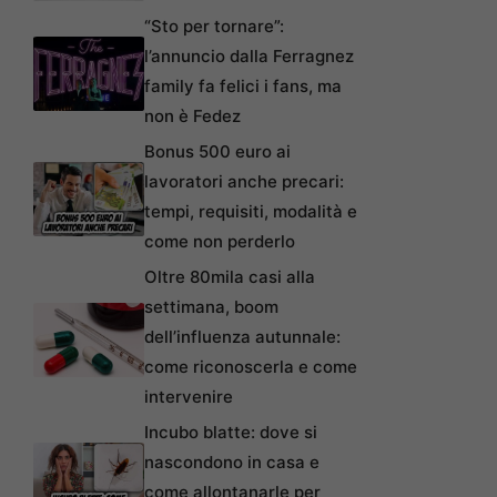
“Sto per tornare”:
l’annuncio dalla Ferragnez
family fa felici i fans, ma
non è Fedez
Bonus 500 euro ai
lavoratori anche precari:
tempi, requisiti, modalità e
come non perderlo
Oltre 80mila casi alla
settimana, boom
dell’influenza autunnale:
come riconoscerla e come
intervenire
Incubo blatte: dove si
nascondono in casa e
come allontanarle per