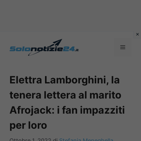
Vai
al
MENU
contenuto
Elettra Lamborghini, la
tenera lettera al marito
Afrojack: i fan impazziti
per loro
Ottobre 1, 2022
di
Stefania Meneghella