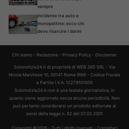
sempre
Incidente tra auto e
monopattino: ecco chi
deve risarcire i danni
Chi siamo
-
Redazione
-
Privacy Policy
-
Disclaimer
Solonotizie24.it di proprietà di WEB 365 SRL - Via
Nicola Marchese 10, 00141 Roma (RM) - Codice Fiscale
e Partita I.V.A. 12279101005
Solonotizie24.it non è una testata giornalistica, in
quanto viene aggiornato senza alcuna periodicità. Non
può pertanto considerarsi un prodotto editoriale ai
sensi della legge n. 62 del 07.03.2001
Copyright ©2026 - Tutti i diritti riservati -
Contattaci