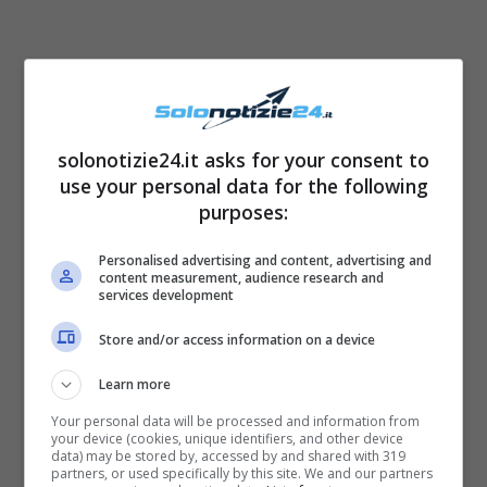
solonotizie24.it asks for your consent to
use your personal data for the following
purposes:
Personalised advertising and content, advertising and
content measurement, audience research and
services development
Store and/or access information on a device
Fonte: web
Learn more
Ci saranno poi gli attori
Vittoria Puccini e
Your personal data will be processed and information from
your device (cookies, unique identifiers, and other device
Riccardo Scamarcio
, protagonisti della
data) may be stored by, accessed by and shared with 319
partners, or used specifically by this site. We and our partners
commedia
Quasi orfano
, firmata da Umberto