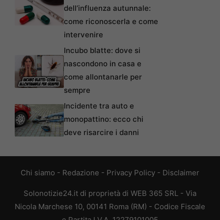
dell’influenza autunnale:
come riconoscerla e come
intervenire
Incubo blatte: dove si
nascondono in casa e
come allontanarle per
sempre
Incidente tra auto e
monopattino: ecco chi
deve risarcire i danni
Chi siamo
-
Redazione
-
Privacy Policy
-
Disclaimer
Solonotizie24.it di proprietà di WEB 365 SRL - Via
Nicola Marchese 10, 00141 Roma (RM) - Codice Fiscale
e Partita I.V.A. 12279101005