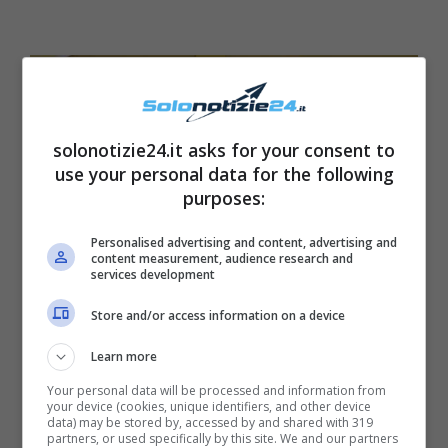
solonotizie24.it asks for your consent to
use your personal data for the following
purposes:
Personalised advertising and content, advertising and
content measurement, audience research and
services development
Store and/or access information on a device
Learn more
Fonte: web
Your personal data will be processed and information from
your device (cookies, unique identifiers, and other device
“Dice delle cose che mi fanno senso”
, ha
data) may be stored by, accessed by and shared with 319
partners, or used specifically by this site. We and our partners