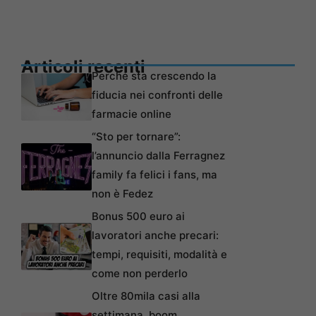
Articoli recenti
Perché sta crescendo la
fiducia nei confronti delle
farmacie online
“Sto per tornare”:
l’annuncio dalla Ferragnez
family fa felici i fans, ma
non è Fedez
Bonus 500 euro ai
lavoratori anche precari:
tempi, requisiti, modalità e
come non perderlo
Oltre 80mila casi alla
settimana, boom