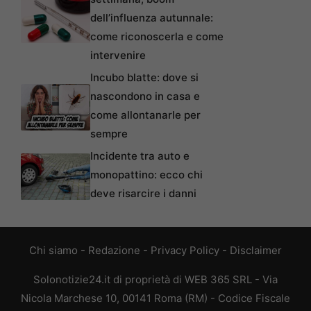
dell’influenza autunnale:
come riconoscerla e come
intervenire
Incubo blatte: dove si
nascondono in casa e
come allontanarle per
sempre
Incidente tra auto e
monopattino: ecco chi
deve risarcire i danni
Chi siamo
-
Redazione
-
Privacy Policy
-
Disclaimer
Solonotizie24.it di proprietà di WEB 365 SRL - Via
Nicola Marchese 10, 00141 Roma (RM) - Codice Fiscale