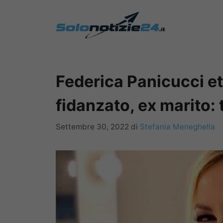
Vai
al
contenuto
Federica Panicucci età
fidanzato, ex marito: t
Settembre 30, 2022
di
Stefania Meneghella