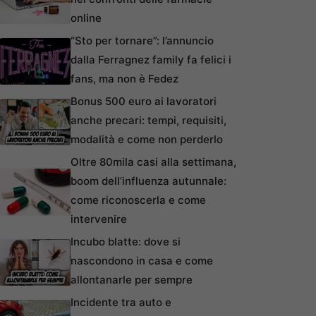
online
“Sto per tornare”: l’annuncio
dalla Ferragnez family fa felici i
fans, ma non è Fedez
Bonus 500 euro ai lavoratori
anche precari: tempi, requisiti,
modalità e come non perderlo
Oltre 80mila casi alla settimana,
boom dell’influenza autunnale:
come riconoscerla e come
intervenire
Incubo blatte: dove si
nascondono in casa e come
allontanarle per sempre
Incidente tra auto e