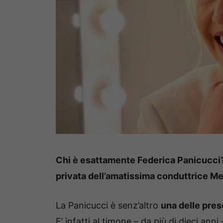
Chi è esattamente Federica Panicucci? E
privata dell’amatissima conduttrice Me
La Panicucci è senz’altro
una delle pres
E’ infatti al timone – da più di dieci an