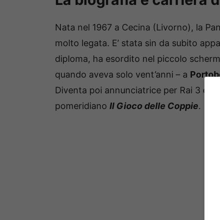
Nata nel 1967 a Cecina (Livorno), la Pan
molto legata. E’ stata sin da subito app
diploma, ha esordito nel piccolo scher
quando aveva solo vent’anni – a
Portob
Diventa poi annunciatrice per Rai 3 e – t
pomeridiano
Il Gioco delle Coppie
.