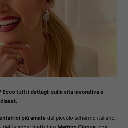
cco tutti i dettagli sulla vita lavorativa e
diaset.
entatrici più amate
del piccolo schermo italiano.
ni – del tv show mattutino
Mattino Cinque
, che