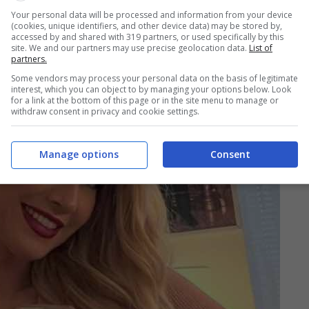
Your personal data will be processed and information from your device
(cookies, unique identifiers, and other device data) may be stored by,
accessed by and shared with 319 partners, or used specifically by this
site. We and our partners may use precise geolocation data.
List of
partners.
Some vendors may process your personal data on the basis of legitimate
interest, which you can object to by managing your options below. Look
for a link at the bottom of this page or in the site menu to manage or
withdraw consent in privacy and cookie settings.
Manage options
Consent