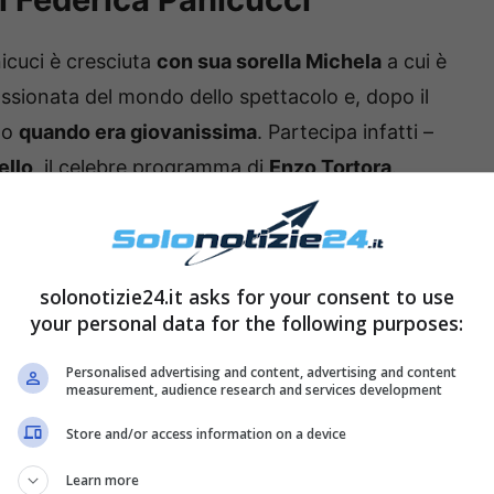
icuci è cresciuta
con sua sorella Michela
a cui è
assionata del mondo dello spettacolo e, dopo il
mo
quando era giovanissima
. Partecipa infatti –
ello
, il celebre programma di
Enzo Tortora
.
ra il 1988 e il 1990 – conduce il tv show
solonotizie24.it asks for your consent to use
your personal data for the following purposes:
Personalised advertising and content, advertising and content
measurement, audience research and services development
Store and/or access information on a device
Learn more