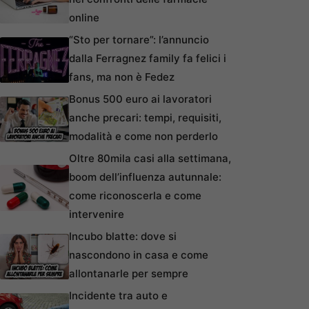
online
“Sto per tornare”: l’annuncio
dalla Ferragnez family fa felici i
fans, ma non è Fedez
Bonus 500 euro ai lavoratori
anche precari: tempi, requisiti,
modalità e come non perderlo
Oltre 80mila casi alla settimana,
boom dell’influenza autunnale:
come riconoscerla e come
intervenire
Incubo blatte: dove si
nascondono in casa e come
allontanarle per sempre
Incidente tra auto e