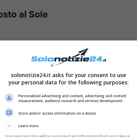
osto al Sole
solonotizie24.it asks for your consent to use
your personal data for the following purposes:
Personalised advertising and content, advertising and content
measurement, audience research and services development
Nunzio
: i due discuteranno a causa della
Store and/or access information on a device
giovane, si tratterebbe infatti di un
errore
. Lara
Learn more
one
che lascerà senza parole tutti i fan; Renato
Your personal data will be processed and information from your device