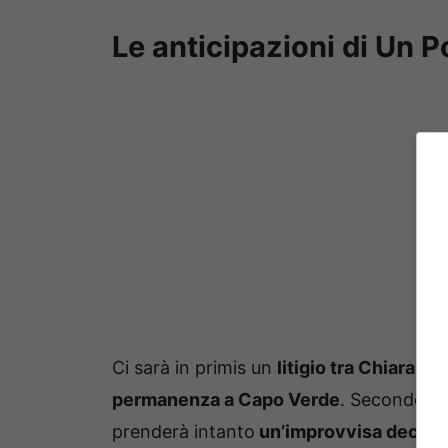
Le anticipazioni di Un P
Ci sarà in primis un
litigio tra Chiara e 
permanenza a Capo Verde
. Secondo il 
prenderà intanto
un’improvvisa decisi