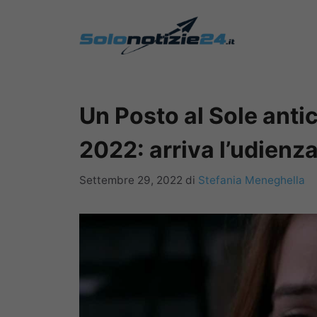
Vai
al
contenuto
Un Posto al Sole antic
2022: arriva l’udienza
Settembre 29, 2022
di
Stefania Meneghella