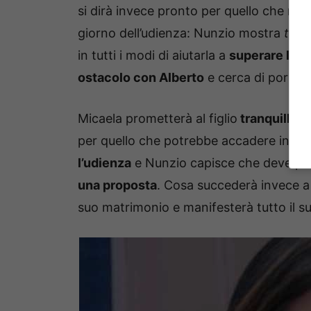
si dirà invece pronto per quello che rig
giorno dell’udienza: Nunzio mostra
tutt
in tutti i modi di aiutarla a
superare le s
ostacolo con Alberto
e cerca di portar
Micaela prometterà al figlio
tranquillità
per quello che potrebbe accadere in fut
l’udienza
e Nunzio capisce che deve prote
una proposta
. Cosa succederà invece 
suo matrimonio e manifesterà tutto il s