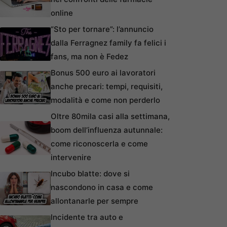
online
“Sto per tornare”: l’annuncio
dalla Ferragnez family fa felici i
fans, ma non è Fedez
Bonus 500 euro ai lavoratori
anche precari: tempi, requisiti,
modalità e come non perderlo
Oltre 80mila casi alla settimana,
boom dell’influenza autunnale:
come riconoscerla e come
intervenire
Incubo blatte: dove si
nascondono in casa e come
allontanarle per sempre
Incidente tra auto e