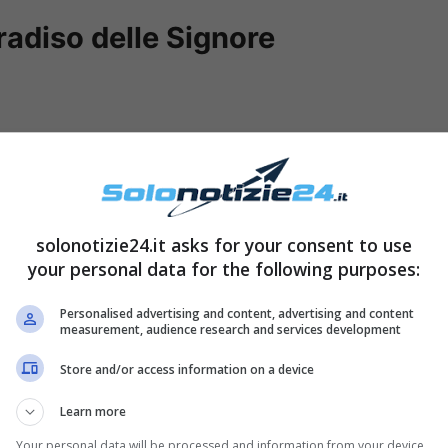
aradiso delle Signore
solonotizie24.it asks for your consent to use
your personal data for the following purposes:
Personalised advertising and content, advertising and content
measurement, audience research and services development
ara
, dato che Irene ha convinto Vittorio a
far
Store and/or access information on a device
 Lei è rimasta delusa e ha deciso di
fuggire via
Learn more
intanto alla sua ricerca ed è poi riuscito a
Your personal data will be processed and information from your device