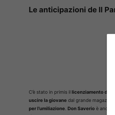
Le anticipazioni de Il P
C’è stato in primis il
licenziamento di Cl
uscire la giovane
dal grande magazzino.
per l’umiliazione
.
Don Saverio
è andato 