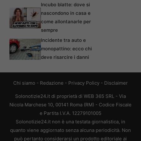
Incubo blatte: dove si
nascondono in casa e
come allontanarle per
sempre
Incidente tra auto e
monopattino: ecco chi
deve risarcire i danni
Chi siamo
-
Redazione
-
Privacy Policy
-
Disclaimer
Solonotizie24.it di proprietà di WEB 365 SRL - Via
Nicola Marchese 10, 00141 Roma (RM) - Codice Fiscale
e Partita I.V.A. 12279101005
Solonotizie24.it non è una testata giornalistica, in
quanto viene aggiornato senza alcuna periodicità. Non
può pertanto considerarsi un prodotto editoriale ai