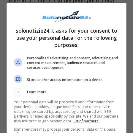
Pare infatti che l’osso del pene porti a una
penetrazione più lunga
e, in periodi storici
più remoti (quelli in cui gli uomini avevano
molte donne), c’erano
strategie di
solonotizie24.it asks for your consent to
use your personal data for the following
riproduzione e di trasmissione di geni
più
purposes:
sicure. E’ stato quindi svelato che il
baculum
ha un ruolo importante nella
riproduzione
e
Personalised advertising and content, advertising and
content measurement, audience research and
nella
competizione sessuale
services development
postcopulatorio
. Lo ha riferito
Matilda
Store and/or access information on a device
Brindle
, ossia la prima autrice del lavoro che
Learn more
ha anche parlato di come il prolungamento
Your personal data will be processed and information from
della
penetrazione
possa aiutare l’uomo a
your device (cookies, unique identifiers, and other device
data) may be stored by, accessed by and shared with 319
capire se la donna si accoppi con altri uomini.
partners, or used specifically by this site. We and our partners
may use precise geolocation data.
List of partners.
Questo va chiaramente ad aumentare
le
Some vendors may process your personal data on the basis