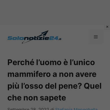
Vai
al
MENU
contenuto
Perché l’uomo è l’unico
mammifero a non avere
più l’osso del pene? Quel
che non sapete
Settembre 28, 2022
di
Stefania Meneghella