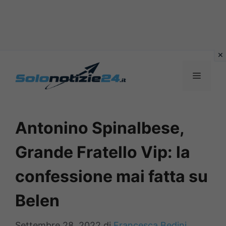
Vai
al
MENU
contenuto
Antonino Spinalbese,
Grande Fratello Vip: la
confessione mai fatta su
Belen
Settembre 28, 2022
di
Francesca Bedini