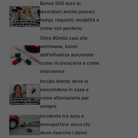
Bonus 500 euro ai
lavoratori anche precari:
tempi, requisiti, modalità e
come non perderlo
Oltre 80mila casi alla
settimana, boom
dell’influenza autunnale:
come riconoscerla e come
intervenire
Incubo blatte: dove si
nascondono in casa e
come allontanarle per
sempre
Incidente tra auto e
monopattino: ecco chi
deve risarcire i danni