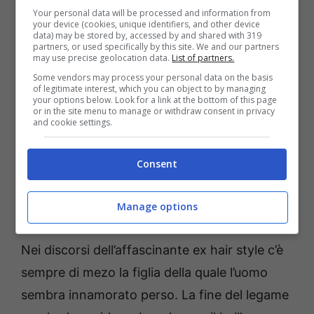
solo è stato proprio l’hair style che nella casa
Your personal data will be processed and information from
your device (cookies, unique identifiers, and other device
più spiata d’Italia ha ammesso che la colpa
data) may be stored by, accessed by and shared with 319
partners, or used specifically by this site. We and our partners
della rottura del legame con la famosa
may use precise geolocation data.
List of partners.
suddetta showgirl argentina sarebbe sua in
Some vendors may process your personal data on the basis
of legitimate interest, which you can object to by managing
quanto non avrebbe lottato abbastanza per
your options below. Look for a link at the bottom of this page
or in the site menu to manage or withdraw consent in privacy
quel legame. L’uomo avrebbe confessato a
and cookie settings.
Cristina Quaranta e Luca Salatino di essere
stato lui a far saltare la relazione perché, a
Consent
suo dire, sarebbe scappato davanti ai
Manage options
problemi.
Nei discorsi dell’affascinante ex hair style c’è
sempre di mezo la figlia della quale l’uomo
sembra innamorato perso. La fine del legame