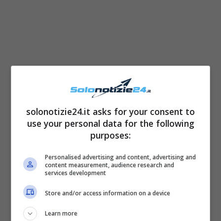
solonotizie24.it asks for your consent to
use your personal data for the following
Oggi la giovane e bellissima showgirl Belen
purposes:
Rodriguez ha ritrovato la felicità assieme al
Personalised advertising and content, advertising and
suo primo grande amore, il ballerino e
content measurement, audience research and
services development
conduttore Stefano De Martino. I due, infatti,
Store and/or access information on a device
hanno deciso di riprovarci e tutto sembra che
adesso stia andando per il meglio. A restare
Learn more