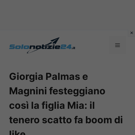
Vai
al
MENU
contenuto
Giorgia Palmas e
Magnini festeggiano
così la figlia Mia: il
tenero scatto fa boom di
like