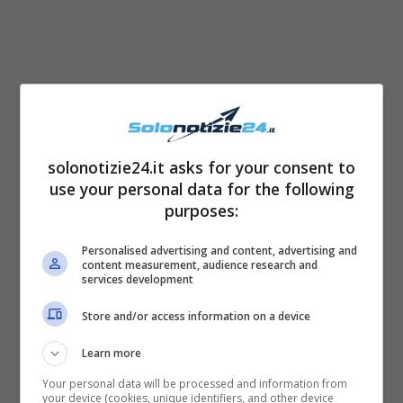
“
Auguri Mia del nostro cuore
“, hanno infatti
scritto loro,
“2 anni incredibili di te piccolo
solonotizie24.it asks for your consent to
vulcano, 2 anni dolci e pieni di sorprese.
2
use your personal data for the following
anni dal nostro primo incontro
occhi negli
purposes:
occhi. Quante volte abbiamo provato ad
Personalised advertising and content, advertising and
immaginarti ma avremmo dovuto attingere a
content measurement, audience research and
services development
tutti i colori dell’arcobaleno per realizzare
lo
spettacolo che sei
. Ogni giorno,
Store and/or access information on a device
infinitamente di più
“. Hanno così mostrato
Learn more
tutto il grande e infinito amore che entrambi
Your personal data will be processed and information from
provano per la loro piccola, e hanno
your device (cookies, unique identifiers, and other device