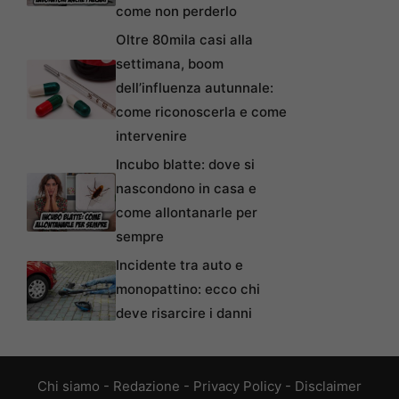
come non perderlo
Oltre 80mila casi alla
settimana, boom
dell’influenza autunnale:
come riconoscerla e come
intervenire
Incubo blatte: dove si
nascondono in casa e
come allontanarle per
sempre
Incidente tra auto e
monopattino: ecco chi
deve risarcire i danni
Chi siamo
-
Redazione
-
Privacy Policy
-
Disclaimer