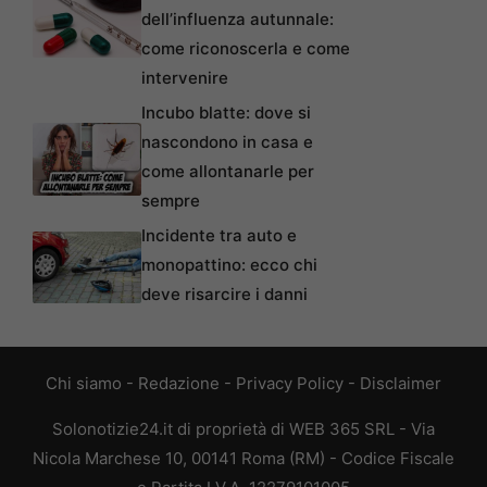
dell’influenza autunnale:
come riconoscerla e come
intervenire
Incubo blatte: dove si
nascondono in casa e
come allontanarle per
sempre
Incidente tra auto e
monopattino: ecco chi
deve risarcire i danni
Chi siamo
-
Redazione
-
Privacy Policy
-
Disclaimer
Solonotizie24.it di proprietà di WEB 365 SRL - Via
Nicola Marchese 10, 00141 Roma (RM) - Codice Fiscale