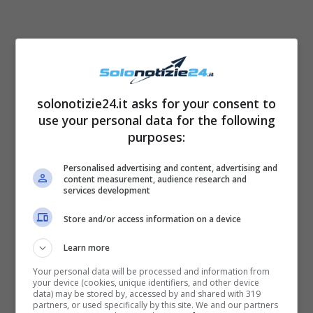
Fisico snello e slanciato come tutte le
ballerine, la bellissima e talentuosa ragazza
solonotizie24.it asks for your consent to
ha anche un sorriso mozzafiato e un
use your personal data for the following
purposes:
carattere determinato. Stiamo parlando della
bellissima Klaudia Pepa che ha tantissimi
Personalised advertising and content, advertising and
content measurement, audience research and
follower e fan anche in Italia e non solo in
services development
Albania. La notizia è stata data proprio sulla
Store and/or access information on a device
pagina Instagram della trasmissione che in
Learn more
Albania va in onda con il nome “Dance with
Your personal data will be processed and information from
me”. Da allieva, a professionista ballerina e poi
your device (cookies, unique identifiers, and other device
data) may be stored by, accessed by and shared with 319
finalmente la scalata fino a diventare giudice
partners, or used specifically by this site. We and our partners