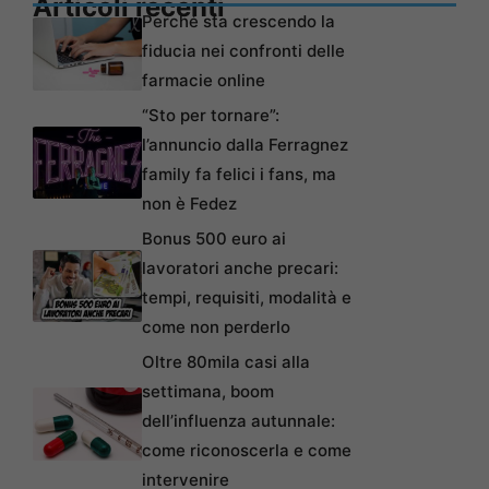
Articoli recenti
Perché sta crescendo la
fiducia nei confronti delle
farmacie online
“Sto per tornare”:
l’annuncio dalla Ferragnez
family fa felici i fans, ma
non è Fedez
Bonus 500 euro ai
lavoratori anche precari:
tempi, requisiti, modalità e
come non perderlo
Oltre 80mila casi alla
settimana, boom
dell’influenza autunnale:
come riconoscerla e come
intervenire