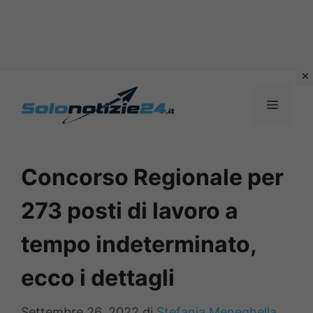
Vai
al
MENU
contenuto
Concorso Regionale per
273 posti di lavoro a
tempo indeterminato,
ecco i dettagli
Settembre 26, 2022
di
Stefania Meneghella