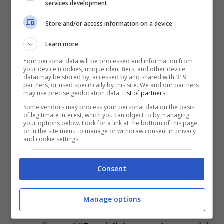
services development
Store and/or access information on a device
Learn more
Your personal data will be processed and information from
your device (cookies, unique identifiers, and other device
data) may be stored by, accessed by and shared with 319
partners, or used specifically by this site. We and our partners
may use precise geolocation data.
List of partners.
Some vendors may process your personal data on the basis
of legitimate interest, which you can object to by managing
your options below. Look for a link at the bottom of this page
or in the site menu to manage or withdraw consent in privacy
and cookie settings.
I prossimi concorsi regionali – sempre per la
Regione Sicilia – assegneranno invece i
Consent
seguenti posti:
Manage options
213 posti per il profilo relativo alla