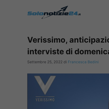
Vai
al
contenuto
Verissimo, anticipazion
interviste di domeni
Settembre 25, 2022
di
Francesca Bedini