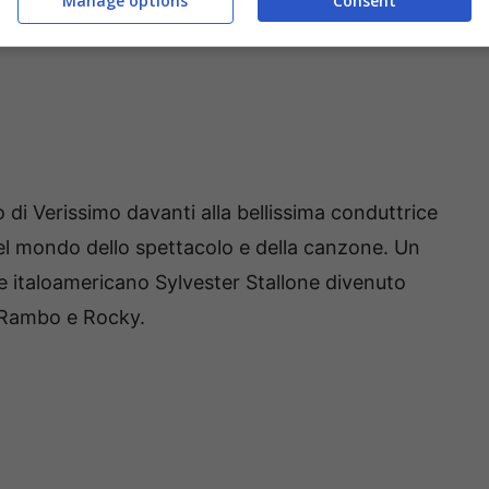
Manage options
Consent
di Verissimo davanti alla bellissima conduttrice
del mondo dello spettacolo e della canzone. Un
re italoamericano Sylvester Stallone divenuto
i Rambo e Rocky.