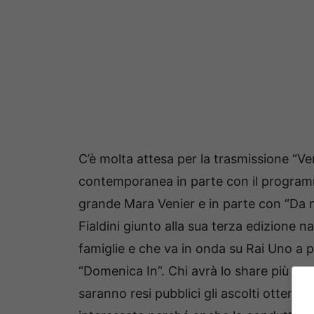
C’è molta attesa per la trasmissione “Ve
contemporanea in parte con il program
grande Mara Venier e in parte con “Da n
Fialdini giunto alla sua terza edizione n
famiglie e che va in onda su Rai Uno a pa
“Domenica In”. Chi avrà lo share più al
saranno resi pubblici gli ascolti ottenut