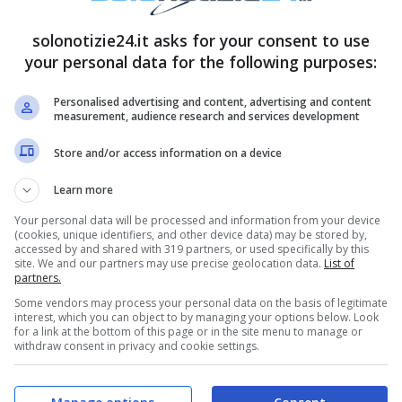
di “Verissimo” avrà ospiti davvero intriganti in
to i colpi di scena. Se Francesca Fialdini,
solonotizie24.it asks for your consent to use
 aver condotto con Marco Liorni e poi Tiberio
your personal data for the following purposes:
a” è alla sua terza conduzione del programma
Personalised advertising and content, advertising and content
lla sua quattordicesima edizione di “Domenica In”,
measurement, audience research and services development
tesima edizione consecutiva di “Verissimo” che va
Store and/or access information on a device
preannuncia essere uno scontro tra tre
Learn more
ti da vere, bellissime e talentuose
Your personal data will be processed and information from your device
la meglio questa domenica?
(cookies, unique identifiers, and other device data) may be stored by,
accessed by and shared with 319 partners, or used specifically by this
site. We and our partners may use precise geolocation data.
List of
partners.
simo
Some vendors may process your personal data on the basis of legitimate
interest, which you can object to by managing your options below. Look
for a link at the bottom of this page or in the site menu to manage or
withdraw consent in privacy and cookie settings.