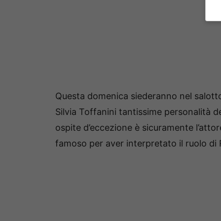
Questa domenica siederanno nel salotto 
Silvia Toffanini tantissime personalità 
ospite d’eccezione è sicuramente l’atto
famoso per aver interpretato il ruolo d