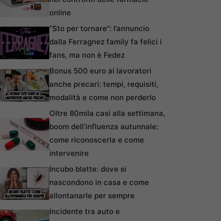
online
“Sto per tornare”: l’annuncio
dalla Ferragnez family fa felici i
fans, ma non è Fedez
Bonus 500 euro ai lavoratori
anche precari: tempi, requisiti,
modalità e come non perderlo
Oltre 80mila casi alla settimana,
boom dell’influenza autunnale:
come riconoscerla e come
intervenire
Incubo blatte: dove si
nascondono in casa e come
allontanarle per sempre
Incidente tra auto e