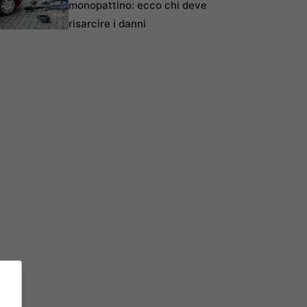
monopattino: ecco chi deve
risarcire i danni