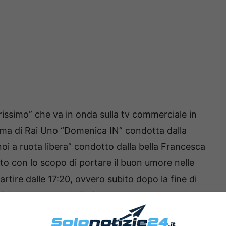
rissimo” che va in onda sulla tv commerciale in
ma di Rai Uno “Domenica IN” condotta dalla
oi a ruota libera” condotto dalla bella Francesca
ato con lo scopo di portare il buon umore nelle
rtire dalle 17:20, ovvero subito dopo la fine di
to? Lo sapremo solo il giorno seguente quando
i dai tre programmi ma la sfida si prospetta molto