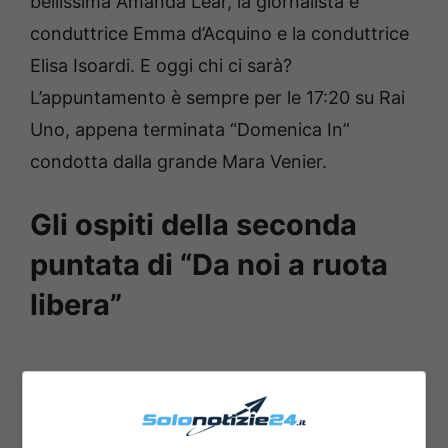
bellissima Amanda Lear, la giornalista e
conduttrice Emma d’Acquino e la conduttrice
Elisa Isoardi. E oggi chi ci sarà?
L’appuntamento è sempre per le 17:20 su Rai
Uno, appena terminata “Domenica In”
condotta dalla grande Mara Venier.
Gli ospiti della seconda
puntata di “Da noi a ruota
libera”