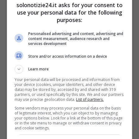
solonotizie24.it asks for your consent to
use your personal data for the following
purposes:
Personalised advertising and content, advertising and
content measurement, audience research and
services development
Questo talk domenicale ha degli ospiti dello
Store and/or access information on a device
spettacolo e non davvero interessante e
Learn more
intrigante. La prima ad essere intervistata
Your personal data will be processed and information from
dalla grand conduttrice Francesca Fialdini
your device (cookies, unique identifiers, and other device
data) may be stored by, accessed by and shared with 319
sarà la famosa Elena Sofia Ricci che è una
partners, or used specifically by this site. We and our partners
may use precise geolocation data.
List of partners.
delle attrici più apprezzate del mondo del
Some vendors may process your personal data on the basis
of legitimate interest, which you can object to by managing
piccolo schermo e del cinema italiano. La
your options below. Look for a link at the bottom of this page
or in the site menu to manage or withdraw consent in privacy
protagonista di tante celebri fiction televisive,
and cookie settings.
l’ultima in ordine cronologico “Che Dio ci