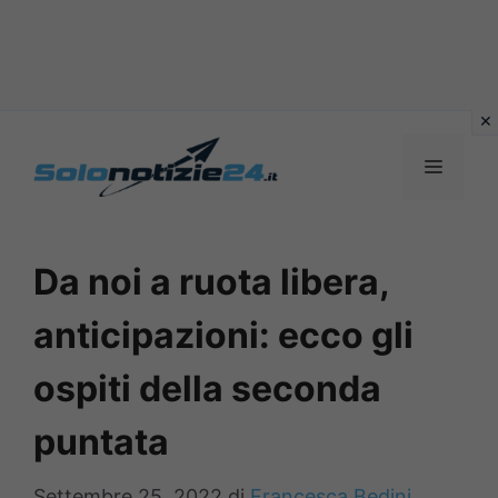
Vai
al
MENU
contenuto
Da noi a ruota libera,
anticipazioni: ecco gli
ospiti della seconda
puntata
Settembre 25, 2022
di
Francesca Bedini