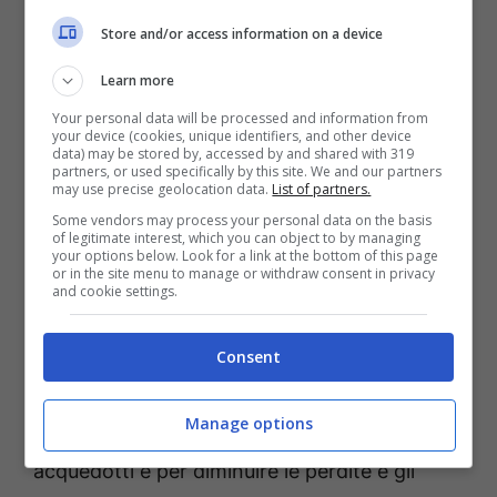
dovrebbe aumentare
.
Store and/or access information on a device
Learn more
Your personal data will be processed and information from
your device (cookies, unique identifiers, and other device
data) may be stored by, accessed by and shared with 319
partners, or used specifically by this site. We and our partners
may use precise geolocation data.
List of partners.
Some vendors may process your personal data on the basis
of legitimate interest, which you can object to by managing
your options below. Look for a link at the bottom of this page
or in the site menu to manage or withdraw consent in privacy
and cookie settings.
Consent
La Regione ha intanto utilizzato
30 milioni di
Manage options
euro
per finanziare la manutenzione degli
acquedotti e per diminuire le perdite e gli