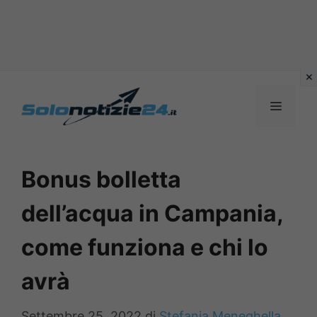
Vai
al
MENU
contenuto
Bonus bolletta
dell’acqua in Campania,
come funziona e chi lo
avrà
Settembre 25, 2022
di
Stefania Meneghella