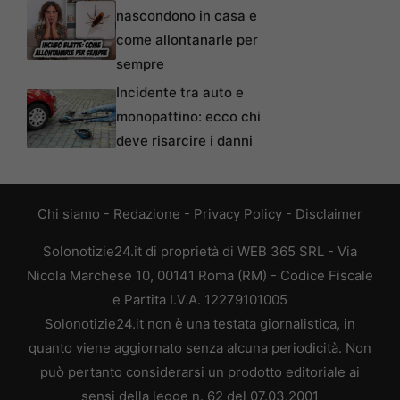
nascondono in casa e
come allontanarle per
sempre
Incidente tra auto e
monopattino: ecco chi
deve risarcire i danni
Chi siamo
-
Redazione
-
Privacy Policy
-
Disclaimer
Solonotizie24.it di proprietà di WEB 365 SRL - Via
Nicola Marchese 10, 00141 Roma (RM) - Codice Fiscale
e Partita I.V.A. 12279101005
Solonotizie24.it non è una testata giornalistica, in
quanto viene aggiornato senza alcuna periodicità. Non
può pertanto considerarsi un prodotto editoriale ai
sensi della legge n. 62 del 07.03.2001