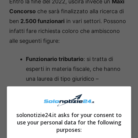
Entro la fine del 2022, uscirà invece un
Maxi
Concorso
che sarà finalizzato alla ricerca di
ben
2.500 funzionari
in vari settori. Possono
infatti fare richiesta coloro che ambiscono
alle seguenti figure:
Funzionario tributario
: si tratta di
esperti in materia fiscale, che hanno
una laurea di tipo giuridico –
economico e delle competenze in
diritto tributario, diritto amministrativo
e civile, scienze della finanza, statistica
solonotizie24.it asks for your consent to
e contabilità aziendale;
use your personal data for the following
Funzionario servizi di pubblicità
purposes:
immobiliare
: devono avere una laurea