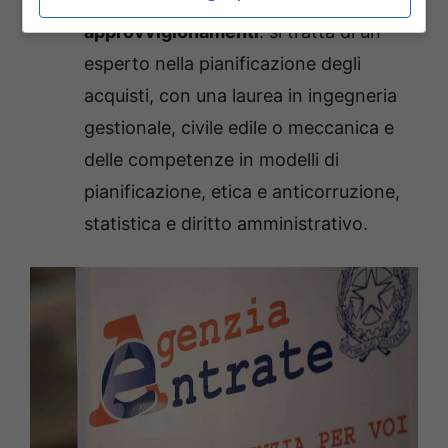
approvvigionamenti
: si tratta di un
esperto nella pianificazione degli
acquisti, con una laurea in ingegneria
gestionale, civile edile o meccanica e
delle competenze in modelli di
pianificazione, etica e anticorruzione,
statistica e diritto amministrativo.