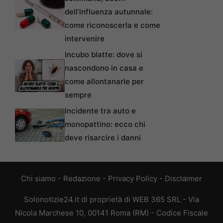
dell’influenza autunnale:
come riconoscerla e come
intervenire
Incubo blatte: dove si
nascondono in casa e
come allontanarle per
sempre
Incidente tra auto e
monopattino: ecco chi
deve risarcire i danni
Chi siamo
-
Redazione
-
Privacy Policy
-
Disclaimer
Solonotizie24.it di proprietà di WEB 365 SRL - Via
Nicola Marchese 10, 00141 Roma (RM) - Codice Fiscale