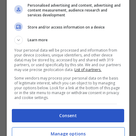
Personalised advertising and content, advertising and
di tipo giuridico e delle competenze
content measurement, audience research and
services development
formali, di ispezione ipotecaria e
Store and/or access information on a device
acquisizione della documentazione, ma
anche competenze di diritto civile,
Learn more
diritto penale e organizzazione interna
Your personal data will be processed and information from
your device (cookies, unique identifiers, and other device
degli uffici;
data) may be stored by, accessed by and shared with 319
partners, or used specifically by this site. We and our partners
Funzionario in attività legale
: si tratta
may use precise geolocation data.
List of partners.
di un esperto nel pubblico impiego e
Some vendors may process your personal data on the basis
of legitimate interest, which you can object to by managing
nelle proceduto dei contratti pubblici,
your options below. Look for a link at the bottom of this page
or in the site menu to manage or withdraw consent in privacy
con una laurea di tipo giuridico e delle
and cookie settings.
conoscenze di diritto amministrativo,
Consent
civile commerciale, diritto del lavoro e
diritto penale;
Manage options
Funzionario logistica