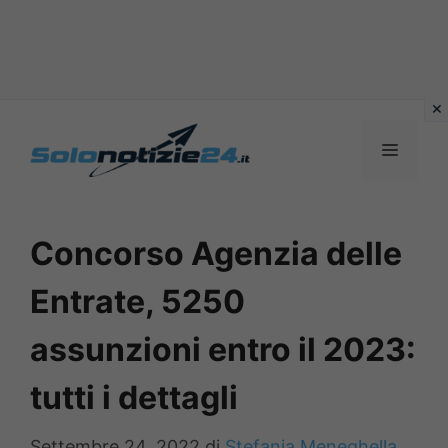
Vai
al
MENU
contenuto
Concorso Agenzia delle
Entrate, 5250
assunzioni entro il 2023:
tutti i dettagli
Settembre 24, 2022
di
Stefania Meneghella