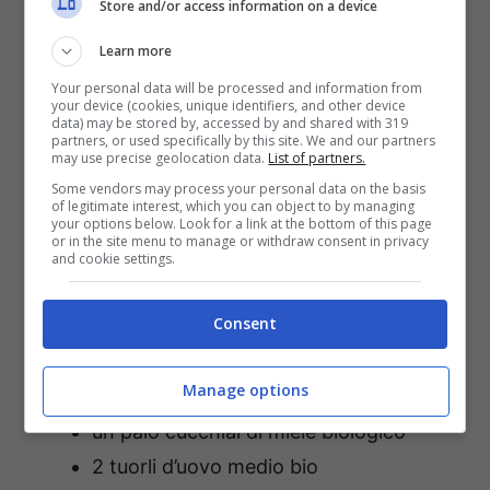
Store and/or access information on a device
Learn more
Your personal data will be processed and information from
your device (cookies, unique identifiers, and other device
data) may be stored by, accessed by and shared with 319
partners, or used specifically by this site. We and our partners
may use precise geolocation data.
List of partners.
Some vendors may process your personal data on the basis
of legitimate interest, which you can object to by managing
your options below. Look for a link at the bottom of this page
or in the site menu to manage or withdraw consent in privacy
and cookie settings.
Consent
Ingredienti per un taglio di media
Manage options
lunghezza
un paio cucchiai di miele biologico
2 tuorli d’uovo medio bio