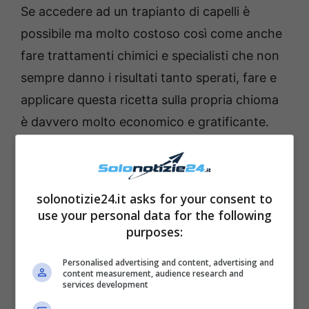
Se accedere ad un trapianto di capelli è
possibile ma molto costoso così come anche
fare trattamenti chimici e specialisti che non
sempre danno i risultati tanto sperati, fare e
applicare questa ricetta sulla propria chioma
è davvero molto economico e gratificante.
Vediamo cosa vi occorre e come preparare
questa miracolosa preparazione
solonotizie24.it asks for your consent to
Strumenti
use your personal data for the following
una ciotola
purposes:
un cucchiaio
Personalised advertising and content, advertising and
una cuffia da doccia
content measurement, audience research and
services development