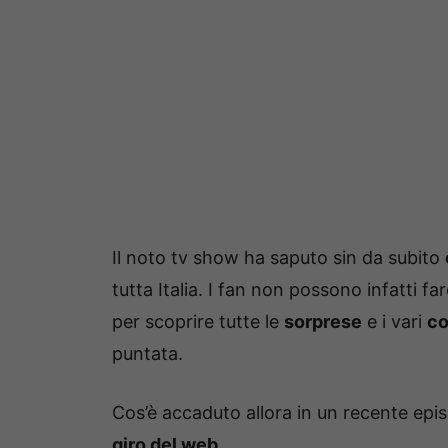
Il noto tv show ha saputo sin da subito
tutta Italia. I fan non possono infatti f
per scoprire tutte le
sorprese
e i vari
co
puntata.
Cos’è accaduto allora in un recente ep
giro del web.