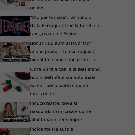
online
“Sto per tornare”: l’annuncio
dalla Ferragnez family fa felici i
fans, ma non è Fedez
Bonus 500 euro ai lavoratori
anche precari: tempi, requisiti,
modalità e come non perderlo
Oltre 80mila casi alla settimana,
boom dell’influenza autunnale:
come riconoscerla e come
intervenire
Incubo blatte: dove si
nascondono in casa e come
allontanarle per sempre
Incidente tra auto e