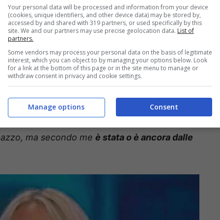
Your personal data will be processed and information from your device
e
con molto affetto
.
(cookies, unique identifiers, and other device data) may be stored by,
accessed by and shared with 319 partners, or used specifically by this
site. We and our partners may use precise geolocation data.
List of
partners.
 di una
ragazza scomparsa
e la cui sparizione sta
Some vendors may process your personal data on the basis of legitimate
oro famigliari e nel pubblico a casa. Si tratta
interest, which you can object to by managing your options below. Look
for a link at the bottom of this page or in the site menu to manage or
l’arco scomparsa nel nulla
in provincia di
withdraw consent in privacy and cookie settings.
egarsi in diretta
con i parenti della giovane
, che è
i non si stanno avendo tracce. E’ così
Manage options
Consent
che è molto vicina alla fanciulla e che ha
 pazzo, ma secondo me
è stata o è ancora dalle