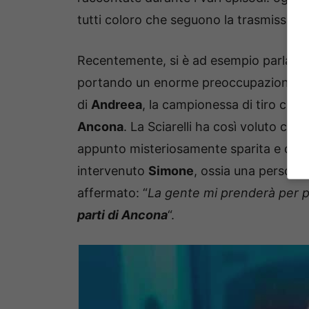
tutti coloro che seguono la trasmission
Recentemente, si è ad esempio parlato
portando un enorme preoccupazione nei l
di
Andreea
, la campionessa di tiro con 
Ancona
. La Sciarelli ha così voluto coll
appunto misteriosamente sparita e di cu
intervenuto
Simone
, ossia una persona 
affermato: “
La gente mi prenderà per
parti di Ancona
“.