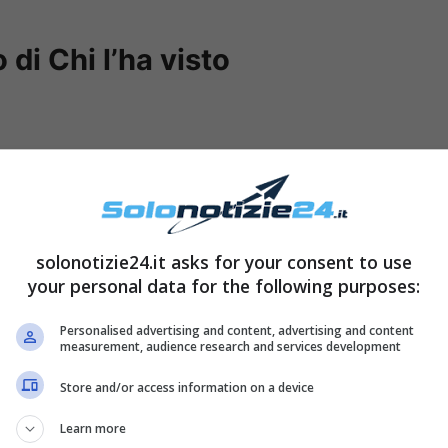
 di Chi l’ha visto
solonotizie24.it asks for your consent to use
your personal data for the following purposes:
Personalised advertising and content, advertising and content
measurement, audience research and services development
ata del programma che ha – sin dall’inizio –
Store and/or access information on a device
e. Sono infatti sempre
tantissime le storie
Learn more
a di loro lascia emozioni, dolori, commozioni a