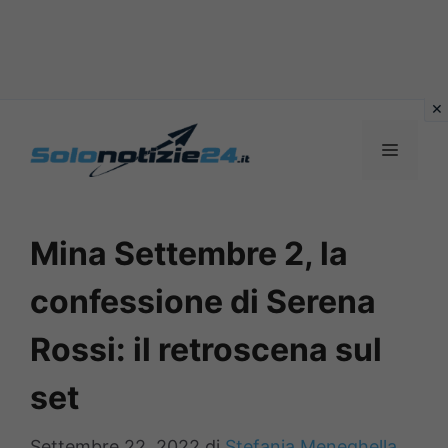
Vai
al
MENU
contenuto
Mina Settembre 2, la
confessione di Serena
Rossi: il retroscena sul
set
Settembre 22, 2022
di
Stefania Meneghella