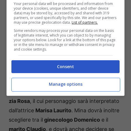
Your personal data will be processed and information from
your device (cookies, unique identifiers, and other device
stagione di Mina Settembre
data) may be stored by, accessed by and shared with 319
partners, or used specifically by this site. We and our partners
may use precise geolocation data.
List of partners.
La prima stagione della fiction era terminata
Some vendors may process your personal data on the basis
con
Mina alle prese con una scelta
of legitimate interest, which you can object to by managing
your options below. Look for a link at the bottom of this page
sentimentale
, ma anche quest’anno non
or in the site menu to manage or withdraw consent in privacy
and cookie settings.
mancheranno le novità. “
Se Mina ha una
mamma piuttosto ingombrante con cui ha
Consent
avuto un
rapporto problematico
“, ha
confessato l’attrice, “
quest’anno i problemi
Manage options
diventeranno due
“. Ci sarà infatti
l’arrivo di
zia Rosa
, il cui personaggio sarà interpretato
dall’attrice
Marisa Laurito
. Mina dovrà inoltre
scegliere tra il
ginecologo Domenico
e il
marito Claudio
, e dovrà anche decidere se