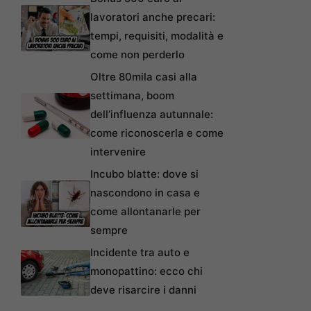
lavoratori anche precari:
tempi, requisiti, modalità e
come non perderlo
Oltre 80mila casi alla
settimana, boom
dell’influenza autunnale:
come riconoscerla e come
intervenire
Incubo blatte: dove si
nascondono in casa e
come allontanarle per
sempre
Incidente tra auto e
monopattino: ecco chi
deve risarcire i danni