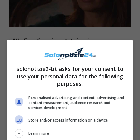
“
Alla fine di ogni puntata io mi
commuovevo
“, ha svelato la bravissima
attrice, “
a me
quel ‘grazie’ mi devastava
solonotizie24.it asks for your consent to
perché pensavo a quanta fatica aveva fatto
use your personal data for the following
Mina
“. Ha inoltre confessato che la
purposes:
protagonista è una donna poco concentrata
Personalised advertising and content, advertising and
su sé stessa e
concentratissima sugli altri
,
content measurement, audience research and
services development
che è sempre in grado di
ascoltare
e
non
Store and/or access information on a device
giudicare
.
Learn more
Cosa succederà nella seconda