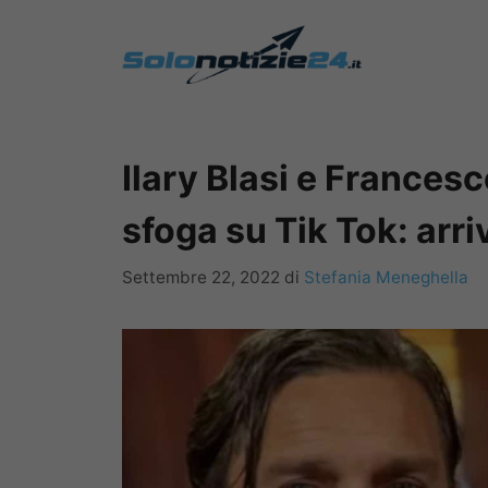
Vai
al
contenuto
Ilary Blasi e Francesco
sfoga su Tik Tok: arriv
Settembre 22, 2022
di
Stefania Meneghella