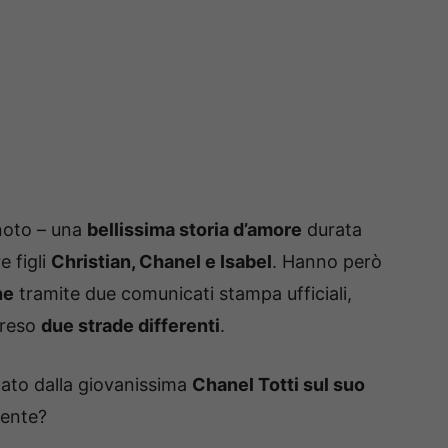
noto – una
bellissima storia d’amore
durata
e figli
Christian, Chanel e Isabel
. Hanno però
ne
tramite due comunicati stampa ufficiali,
preso
due strade differenti
.
cato dalla giovanissima
Chanel Totti sul suo
mente?