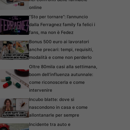
online
“Sto per tornare”: l’annuncio
dalla Ferragnez family fa felici i
fans, ma non è Fedez
Bonus 500 euro ai lavoratori
anche precari: tempi, requisiti,
modalità e come non perderlo
Oltre 80mila casi alla settimana,
boom dell’influenza autunnale:
come riconoscerla e come
intervenire
Incubo blatte: dove si
nascondono in casa e come
allontanarle per sempre
Incidente tra auto e