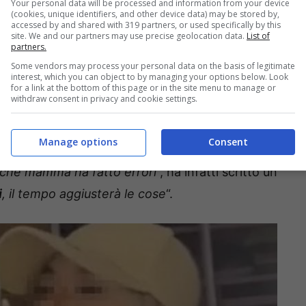
aseball
: sta ballando dinnanzi allo specchio, e
Your personal data will be processed and information from your device
(cookies, unique identifiers, and other device data) may be stored by,
ciale momento.
accessed by and shared with 319 partners, or used specifically by this
site. We and our partners may use precise geolocation data.
List of
partners.
to come didascalia del post. Non è stato però
Some vendors may process your personal data on the basis of legitimate
interest, which you can object to by managing your options below. Look
a musica da lei scelta come sottofondo del
for a link at the bottom of this page or in the site menu to manage or
withdraw consent in privacy and cookie settings.
 l’amante
di
Natale Galletta
: si sono così
uto per oggetto un
riferimento
ai genitori della
Manage options
Consent
Ilary Blasi
. “
Ricordati che
le colpe vanno però
 anche mamma ha fatto errori
“, ha infatti scritto un
i
, il tempo aggiusterà le cose
“.