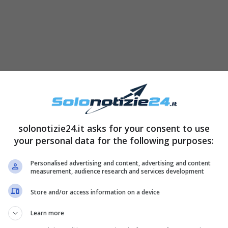
solonotizie24.it asks for your consent to use
your personal data for the following purposes:
Personalised advertising and content, advertising and content
measurement, audience research and services development
 su Tik Tok sta facendo
il giro del web
: non sono
Store and/or access information on a device
rte dei followers, e le varie ipotesi sul
 mostrata con un
top nero a maniche lunghe
, dei
Learn more