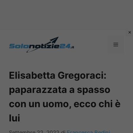
Vai
al
MENU
contenuto
Elisabetta Gregoraci:
paparazzata a spasso
con un uomo, ecco chi è
lui
Settembre 22, 2022
di
Francesca Bedini