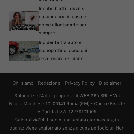
Incubo blatte: dove si
nascondono in casa e
come allontanarle per
sempre
Incidente tra auto e
monopattino: ecco chi
deve risarcire i danni
Chi siamo
-
Redazione
-
Privacy Policy
-
Disclaimer
Solonotizie24.it di proprietà di WEB 365 SRL - Via
Nicola Marchese 10, 00141 Roma (RM) - Codice Fiscale
e Partita I.V.A. 12279101005
Solonotizie24.it non è una testata giornalistica, in
quanto viene aggiornato senza alcuna periodicità. Non