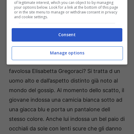
of legitimate interest, which you can object to by managing
your options below. Look for a link at the bottom of this page
or in the site menu to manage or withdraw consent in privacy
and cookie settings.
Consent
Manage options
Ma chi è il giovane che passeggia con la
favolosa Elisabetta Gregoraci? Si tratta d un
uomo alto e dall’aspetto distinto già noto al
mondo del gossip. Al momento dello scatto, il
giovane indossa una camicia bianca sotto ad
una giacca blu e porta un pantalone dell
stesso colore. Anche lui indossa un bel paio di
occhiali da sole con lenti scure che gli danno