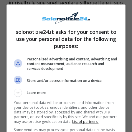
in risalto la sua spettacolare silhouette e il suo
seno lasciando poco spazio
all’immaginazione. A completare lo splendido,
semplice e raffinato outfit, la bellissima
solonotizie24.it asks for your consent to
use your personal data for the following
conduttrice ha lasciato i capelli sciolti cadere
purposes:
lungo le spalle e ha indossato un paio di
bellissime collane d’oro e un paio di orecchini
Personalised advertising and content, advertising and
content measurement, audience research and
a campanella che hanno illuminato il suo viso.
services development
Inoltre, al momento dello scatto portava un
Store and/or access information on a device
paio di splendidi occhiali da sole con le lenti a
Learn more
forma di cuore.
Your personal data will be processed and information from
your device (cookies, unique identifiers, and other device
data) may be stored by, accessed by and shared with 319
partners, or used specifically by this site. We and our partners
may use precise geolocation data.
List of partners.
Some vendors may process your personal data on the basis