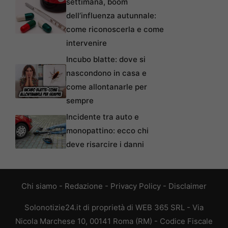
settimana, boom
dell’influenza autunnale:
come riconoscerla e come
intervenire
Incubo blatte: dove si
nascondono in casa e
come allontanarle per
sempre
Incidente tra auto e
monopattino: ecco chi
deve risarcire i danni
Chi siamo
-
Redazione
-
Privacy Policy
-
Disclaimer
Solonotizie24.it di proprietà di WEB 365 SRL - Via
Nicola Marchese 10, 00141 Roma (RM) - Codice Fiscale