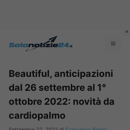
Vai
al
MENU
contenuto
Beautiful, anticipazioni
dal 26 settembre al 1°
ottobre 2022: novità da
cardiopalmo
Settembre 22, 2022
di
Francesca Bedini