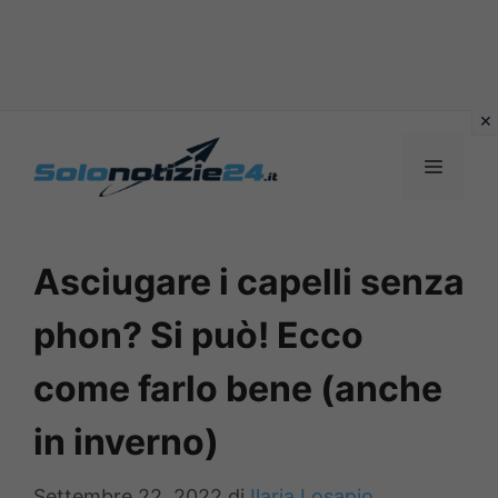
Vai
al
MENU
contenuto
Asciugare i capelli senza
phon? Si può! Ecco
come farlo bene (anche
in inverno)
Settembre 22, 2022
di
Ilaria Losapio