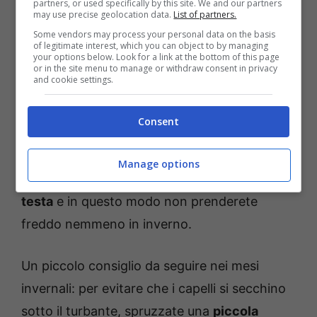
partners, or used specifically by this site. We and our partners
may use precise geolocation data.
List of partners.
Fonte: Pixabay
Some vendors may process your personal data on the basis
of legitimate interest, which you can object to by managing
your options below. Look for a link at the bottom of this page
Sul mercato sono disponibili comodi turbanti
or in the site menu to manage or withdraw consent in privacy
and cookie settings.
con un
bottone per il fissaggio
davvero
comodi. Potrete infatti avvolgere bene bene i
Consent
vostri capelli e continuare a fare le vostre
faccende di casa senza alcun disturbo. Questi
Manage options
turbanti, inoltre,
terranno al caldo la vostra
testa
e in questo modo non prenderete
freddo nemmeno in inverno.
Un piccolo consiglio da seguire nei mesi
invernali: per evitare che i capelli si secchino
sotto il turbante, spruzzate una
piccola