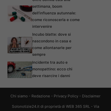
settimana, boom
dell’influenza autunnale:
come riconoscerla e come
intervenire
Incubo blatte: dove si
nascondono in casa e
come allontanarle per
sempre
Incidente tra auto e
monopattino: ecco chi
deve risarcire i danni
Chi siamo
-
Redazione
-
Privacy Policy
-
Disclaimer
Solonotizie24.it di proprietà di WEB 365 SRL - Via