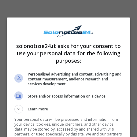
Sia la camicia che i pantaloni sono infatti
solonotizie24.it asks for your consent to
firmati Etro
e hanno rispettivamente un costo
use your personal data for the following
purposes:
pari a
1.190 euro
e
1.065 euro
. Non poteva
inoltre mancare una
maxi cintura intrecciata
Personalised advertising and content, advertising and
content measurement, audience research and
color cuoio
e con delle
pietre incastonate
.
services development
La ballerina ha poi voluto dare -ancora di più
Store and/or access information on a device
– un tocco casual all’intero look, e ha così
Learn more
optato per un paio di scarpe da ginnastica
bianche con lacci colorate. Si tratta delle
Your personal data will be processed and information from
your device (cookies, unique identifiers, and other device
sneakers Curb di Lanvin
(modello chunky)
data) may be stored by, accessed by and shared with 319
partners, or used specifically by this site. We and our partners