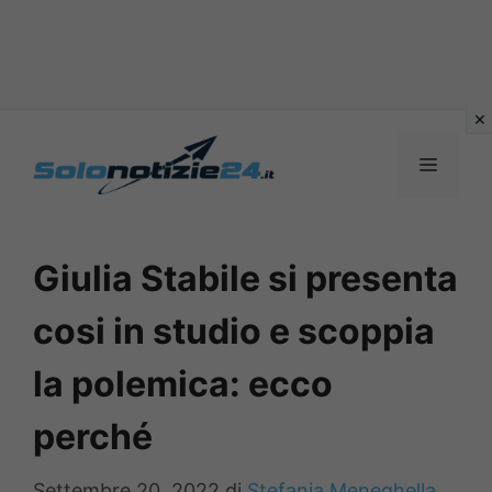
Vai
al
MENU
contenuto
Giulia Stabile si presenta
cosi in studio e scoppia
la polemica: ecco
perché
Settembre 20, 2022
di
Stefania Meneghella