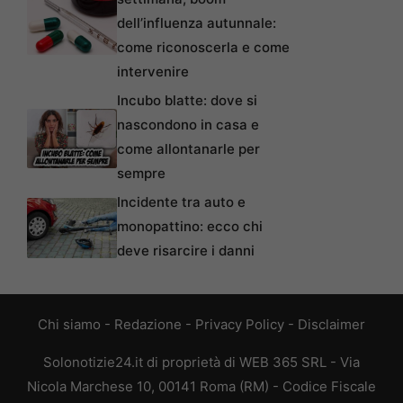
dell’influenza autunnale:
come riconoscerla e come
intervenire
Incubo blatte: dove si
nascondono in casa e
come allontanarle per
sempre
Incidente tra auto e
monopattino: ecco chi
deve risarcire i danni
Chi siamo
-
Redazione
-
Privacy Policy
-
Disclaimer
Solonotizie24.it di proprietà di WEB 365 SRL - Via
Nicola Marchese 10, 00141 Roma (RM) - Codice Fiscale