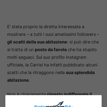
E’ stata proprio la diretta interessata a
mostrare – a tutti i suoi amatissimi followers –
gli scatti della sua abitazione
: si può dire che
si tratta di un
posto da favola
che ha stupito
molti seguaci. Sul suo profilo Instagram
ufficiale, la Carrisi ha infatti pubblicato alcuni
scatti che la ritraggono nella
sua splendida
abitazione
.
Non è chiaramente
rimasto indifferente il
suo terrazzo
, su cui sono presenti
numerosi