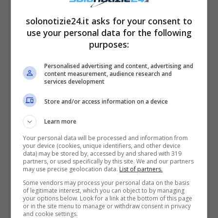
dettagli
come cuscini, libri, tazzine, vasi con
solonotizie24.it asks for your consent to
piante e candele. Non può inoltre mancare il
use your personal data for the following
tavolino posizionato al centro,
e che è ideale
purposes:
per concedersi qualche aperitivo pomeridiano
Personalised advertising and content, advertising and
e per assistere a degli spettacoli della natura
content measurement, audience research and
services development
come i tramonti. “
Benvenuti nel mio terrazzo
Boho nel cuore di Roma
“, ha infatti scritto lei
Store and/or access information on a device
come didascalia del post, “
Insieme a
Learn more
Westwing
ho scelto i colori tenui per
Your personal data will be processed and information from
accompagnare
serate con amici o il mio
your device (cookies, unique identifiers, and other device
data) may be stored by, accessed by and shared with 319
caffè mattutino
“.
partners, or used specifically by this site. We and our partners
may use precise geolocation data.
List of partners.
Some vendors may process your personal data on the basis
of legitimate interest, which you can object to by managing
your options below. Look for a link at the bottom of this page
or in the site menu to manage or withdraw consent in privacy
and cookie settings.