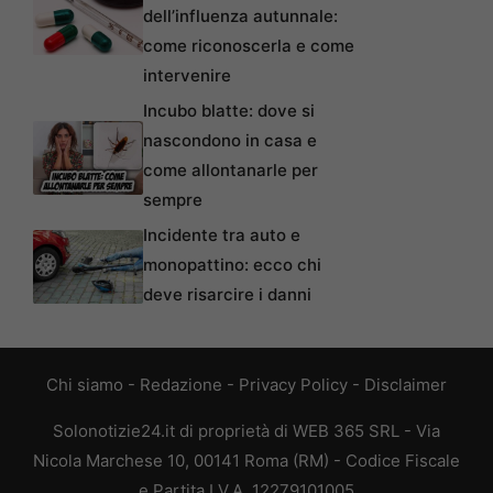
dell’influenza autunnale:
come riconoscerla e come
intervenire
Incubo blatte: dove si
nascondono in casa e
come allontanarle per
sempre
Incidente tra auto e
monopattino: ecco chi
deve risarcire i danni
Chi siamo
-
Redazione
-
Privacy Policy
-
Disclaimer
Solonotizie24.it di proprietà di WEB 365 SRL - Via
Nicola Marchese 10, 00141 Roma (RM) - Codice Fiscale
e Partita I.V.A. 12279101005