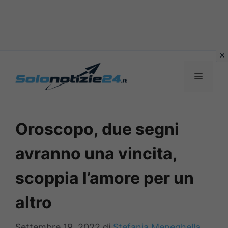
Vai
al
MENU
contenuto
Oroscopo, due segni
avranno una vincita,
scoppia l’amore per un
altro
Settembre 19, 2022
di
Stefania Meneghella