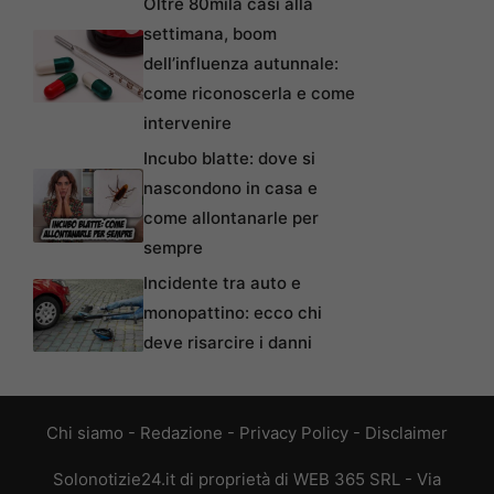
Oltre 80mila casi alla
settimana, boom
dell’influenza autunnale:
come riconoscerla e come
intervenire
Incubo blatte: dove si
nascondono in casa e
come allontanarle per
sempre
Incidente tra auto e
monopattino: ecco chi
deve risarcire i danni
Chi siamo
-
Redazione
-
Privacy Policy
-
Disclaimer
Solonotizie24.it di proprietà di WEB 365 SRL - Via