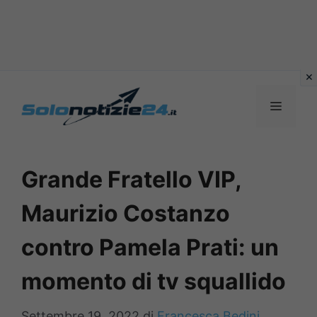
Vai
al
MENU
contenuto
Grande Fratello VIP,
Maurizio Costanzo
contro Pamela Prati: un
momento di tv squallido
Settembre 19, 2022
di
Francesca Bedini