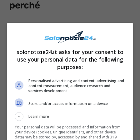
perché
solonotizie24.it asks for your consent to
use your personal data for the following
purposes:
Personalised advertising and content, advertising and
content measurement, audience research and
services development
Store and/or access information on a device
Secondo il celebre conduttore Maurizio
Costanzo la soubrette Pamela Prati avrebbe
Learn more
fatto delle scelte che posi si sarebbero
Your personal data will be processed and information from
your device (cookies, unique identifiers, and other device
rivelate sbagliate e che l’hanno portata
data) may be stored by, accessed by and shared with 319