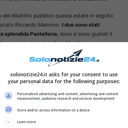
 del dibattito pubblico questa estate in seguito
vvocato Riccardo Mannino.
I due sono stati
la splendida Pantelleria,
dove si sono gustati il
l bagno nel mare cristallino. Ma di recente sono
lirt con una donna (prima che arrivasse
solonotizie24.it asks for your consent to use
azione ha avuto prima del
your personal data for the following purposes:
do Mannino? Sorprendente
Personalised advertising and content, advertising and content
measurement, audience research and services development
Store and/or access information on a device
Learn more