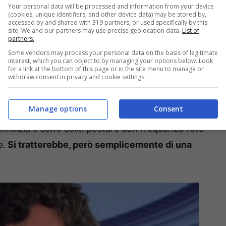
Your personal data will be processed and information from your device
(cookies, unique identifiers, and other device data) may be stored by,
accessed by and shared with 319 partners, or used specifically by this
site. We and our partners may use precise geolocation data.
List of
partners.
Some vendors may process your personal data on the basis of legitimate
interest, which you can object to by managing your options below. Look
for a link at the bottom of this page or in the site menu to manage or
withdraw consent in privacy and cookie settings.
Mannino, Matano potrebbe aver avuto un flirt
Manage options
Consent
é è stato messo in giro questo rumor? Pare che
micizia e sono soliti postare con frequenza foto
e.
Si tratterebbe, però semplicemente di una