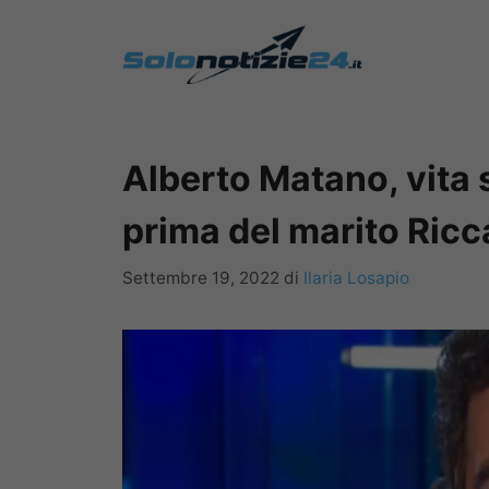
Vai
al
contenuto
Alberto Matano, vita 
prima del marito Ricc
Settembre 19, 2022
di
Ilaria Losapio