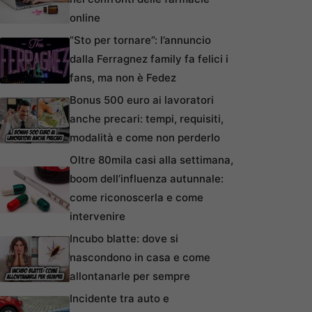
online
“Sto per tornare”: l’annuncio
dalla Ferragnez family fa felici i
fans, ma non è Fedez
Bonus 500 euro ai lavoratori
anche precari: tempi, requisiti,
modalità e come non perderlo
Oltre 80mila casi alla settimana,
boom dell’influenza autunnale:
come riconoscerla e come
intervenire
Incubo blatte: dove si
nascondono in casa e come
allontanarle per sempre
Incidente tra auto e