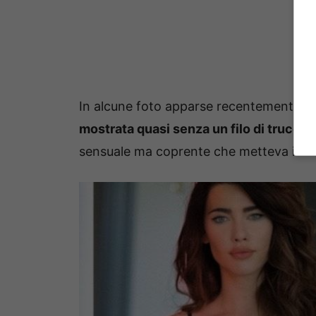
In alcune foto apparse recentemente sul
mostrata quasi senza un filo di trucco
sensuale ma coprente che metteva in risa