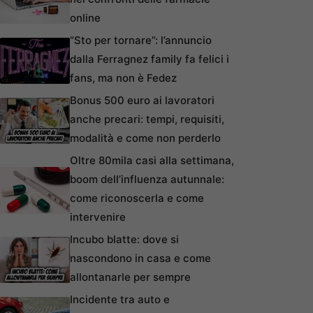
online
“Sto per tornare”: l’annuncio
dalla Ferragnez family fa felici i
fans, ma non è Fedez
Bonus 500 euro ai lavoratori
anche precari: tempi, requisiti,
modalità e come non perderlo
Oltre 80mila casi alla settimana,
boom dell’influenza autunnale:
come riconoscerla e come
intervenire
Incubo blatte: dove si
nascondono in casa e come
allontanarle per sempre
Incidente tra auto e