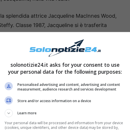
 la splendida attrice Jacqueline MacInnes Wood,
teffy. Classe 1987, Jacqueline si è trasferita
sogno di diventare un’attrice. Il suo primo ruolo
ome co-protagonista in
Nightmare at the End of
iva solo dopo il ruolo della figlia di Ridge e
solonotizie24.it asks for your consent to use
your personal data for the following purposes:
ella vita reale? Ecco la foto
Personalised advertising and content, advertising and content
measurement, audience research and services development
Store and/or access information on a device
Learn more
Your personal data will be processed and information from your device
(cookies, unique identifiers, and other device data) may be stored by,