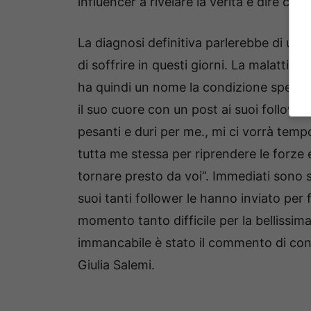
influencer a rivelare la verità e dire ci
La diagnosi definitiva parlerebbe di una 
di soffrire in questi giorni. La malattia 
ha quindi un nome la condizione spesso 
il suo cuore con un post ai suoi follow
pesanti e duri per me., mi ci vorrà te
tutta me stessa per riprendere le forze
tornare presto da voi”. Immediati sono s
suoi tanti follower le hanno inviato per 
momento tanto difficile per la belliss
immancabile è stato il commento di confo
Giulia Salemi.