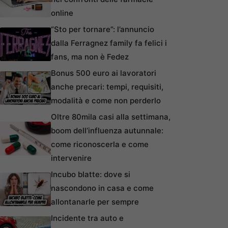
online
“Sto per tornare”: l’annuncio
dalla Ferragnez family fa felici i
fans, ma non è Fedez
Bonus 500 euro ai lavoratori
anche precari: tempi, requisiti,
modalità e come non perderlo
Oltre 80mila casi alla settimana,
boom dell’influenza autunnale:
come riconoscerla e come
intervenire
Incubo blatte: dove si
nascondono in casa e come
allontanarle per sempre
Incidente tra auto e