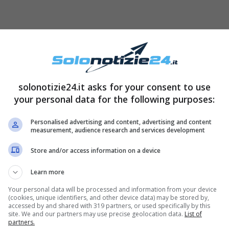
solonotizie24.it asks for your consent to use
your personal data for the following purposes:
reoccupant tanto che la giovane si sarebbe
Personalised advertising and content, advertising and content
measurement, audience research and services development
capire quali fossero le cause del suo malessere
i follower che sono rimasti con il fiato
Store and/or access information on a device
a, le sue condizioni sembravano nulla di grave,
Learn more
riusciti a capire quali fossero le cause delle
Your personal data will be processed and information from your device
 la madre e il marito Marco Fantini a postare
(cookies, unique identifiers, and other device data) may be stored by,
accessed by and shared with 319 partners, or used specifically by this
do, saputa la diagnosi, è la stata la stessa
site. We and our partners may use precise geolocation data.
List of
partners.