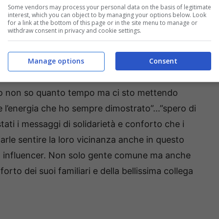
ò che in questo momento affligge la sua salute.
Some vendors may process your personal data on the basis of legitimate
interest, which you can object to by managing your options below. Look
for a link at the bottom of this page or in the site menu to manage or
patologia di cui la bella Beatric Valli ha scoperto
withdraw consent in privacy and cookie settings.
si chiama
deficit vestibolare acuto
. Finalmente
Manage options
Consent
invalidante della bella influencer che ha aperto
er usando queste parole “Sono giorni molto
mpo non so quanto tempo ma ci sto mettendo
 e l’energia che ho sempre dimostrato”…”spero di
tati i messaggi di solidarietà e conforto che i
farle sentire la loro vicinanza anche in questo
ima influencer. Non solo gente comune ma anche
rto dei suoi familiari e della bellissima collega