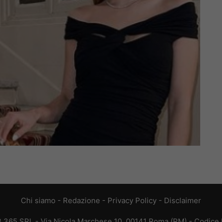
Chi siamo
-
Redazione
-
Privacy Policy
-
Disclaimer
EB 365 SRL - Via Nicola Marchese 10, 00141 Roma (RM) - Codice F