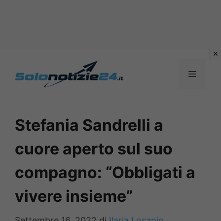
Vai
al
MENU
contenuto
Stefania Sandrelli a
cuore aperto sul suo
compagno: “Obbligati a
vivere insieme”
Settembre 16, 2022
di
Ilaria Losapio