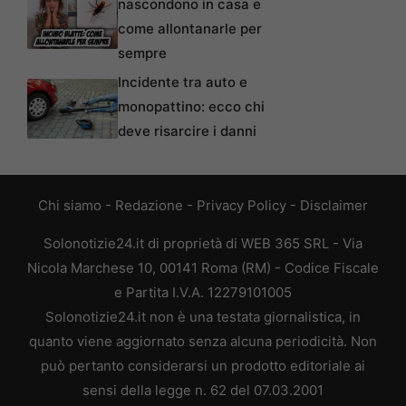
nascondono in casa e
come allontanarle per
sempre
Incidente tra auto e
monopattino: ecco chi
deve risarcire i danni
Chi siamo
-
Redazione
-
Privacy Policy
-
Disclaimer
Solonotizie24.it di proprietà di WEB 365 SRL - Via
Nicola Marchese 10, 00141 Roma (RM) - Codice Fiscale
e Partita I.V.A. 12279101005
Solonotizie24.it non è una testata giornalistica, in
quanto viene aggiornato senza alcuna periodicità. Non
può pertanto considerarsi un prodotto editoriale ai
sensi della legge n. 62 del 07.03.2001