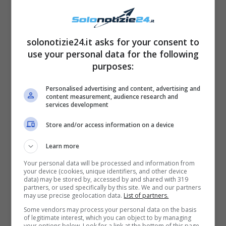
solonotizie24.it asks for your consent to
L’amore vero può mai finire veramente o,
use your personal data for the following
purposes:
semplicemente, si trasforma? A questo
eterno quesito forse può dare risposta
Personalised advertising and content, advertising and
content measurement, audience research and
Stefania Sandrelli (di recente avvistata al
services development
Festival del Cinema di Venezia), che pur
Store and/or access information on a device
riconoscendo, negli ultimi anni, di
non amare
Learn more
più il suo compagno Giovanni ha scelto di
restargli vicino
a causa di una malattia che
Your personal data will be processed and information from
your device (cookies, unique identifiers, and other device
l’ha colpito.
data) may be stored by, accessed by and shared with 319
partners, or used specifically by this site. We and our partners
may use precise geolocation data.
List of partners.
Some vendors may process your personal data on the basis
of legitimate interest, which you can object to by managing
your options below. Look for a link at the bottom of this page