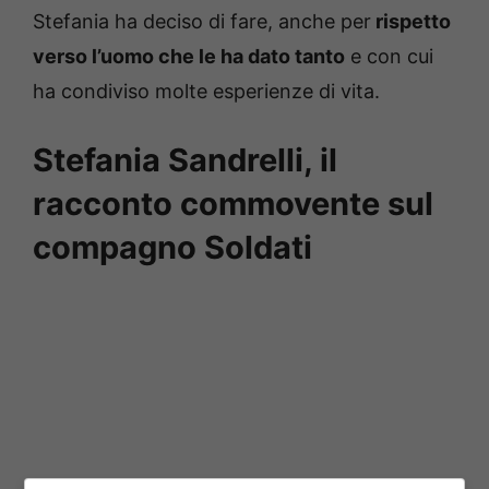
Stefania ha deciso di fare, anche per
rispetto
verso l’uomo che le ha dato tanto
e con cui
ha condiviso molte esperienze di vita.
Stefania Sandrelli, il
racconto commovente sul
compagno Soldati