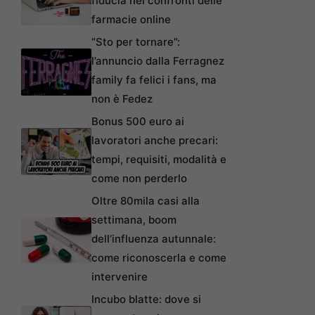
fiducia nei confronti delle
farmacie online
“Sto per tornare”:
l’annuncio dalla Ferragnez
family fa felici i fans, ma
non è Fedez
Bonus 500 euro ai
lavoratori anche precari:
tempi, requisiti, modalità e
come non perderlo
Oltre 80mila casi alla
settimana, boom
dell’influenza autunnale:
come riconoscerla e come
intervenire
Incubo blatte: dove si