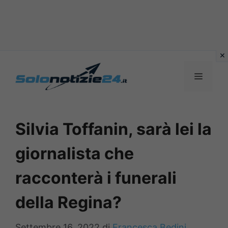
Vai
al
MENU
contenuto
Silvia Toffanin, sarà lei la
giornalista che
racconterà i funerali
della Regina?
Settembre 16, 2022
di
Francesca Bedini