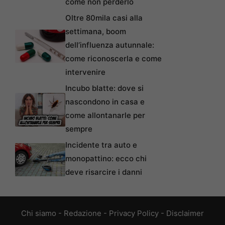
come non perderlo
Oltre 80mila casi alla
settimana, boom
dell’influenza autunnale:
come riconoscerla e come
intervenire
Incubo blatte: dove si
nascondono in casa e
come allontanarle per
sempre
Incidente tra auto e
monopattino: ecco chi
deve risarcire i danni
Chi siamo
-
Redazione
-
Privacy Policy
-
Disclaimer