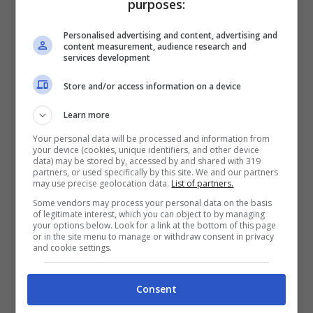
purposes:
verità. La cosa certa è che la trasmissione
che seguirà in diretta i funerali della sovrana
Personalised advertising and content, advertising and
content measurement, audience research and
tanto amata e compianta ha fatto slittare
services development
l’inizi del tanto seguito dating show di Canale
Store and/or access information on a device
5″Uomini e Donne”. I funerali si svolgeranno
Learn more
lunedì 19 settembre p.v. alle ore 12:00 italiane
Your personal data will be processed and information from
(11 per quelle locali) e saranno seguiti con
your device (cookies, unique identifiers, and other device
data) may be stored by, accessed by and shared with 319
uno speciale del TG5 che passerà alla storia.
partners, or used specifically by this site. We and our partners
may use precise geolocation data.
List of partners.
L’ultima immagine che la Regina Elisabetta II
Some vendors may process your personal data on the basis
ci ha lasciato di sé e di lei che accoglie un
of legitimate interest, which you can object to by managing
your options below. Look for a link at the bottom of this page
primo Ministro donna Lizz Truss dandole
or in the site menu to manage or withdraw consent in privacy
and cookie settings.
l’incarico di riformare la camera. Una grande
Sovrana che, nonostante il precario stato di
Consent
salute, continua a fare il suo lavoro fino in