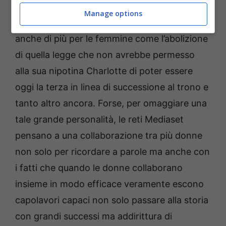
fondo conferendo potere ad un’altra grande
Manage options
donna. Una Regina questa che ha fatto
anche di più per le femmine come l’abolizione
di quella legge che non avrebbe permesso
alla sua nipotina Charlotte di poter essere
oggi la terza in linea di successione al trono e
tanto altro ancora. Forse, per omaggiare una
tale grande personalità, le reti Mediaset
pensano a una collaborazione tra più donne
non solo per ricordare a parole ma anche con
i fatti che quando le donne collaborano
insieme in modo efficace veramente escono
capolavori capaci non solo passare alla storia
con grandi successi ma addirittura di