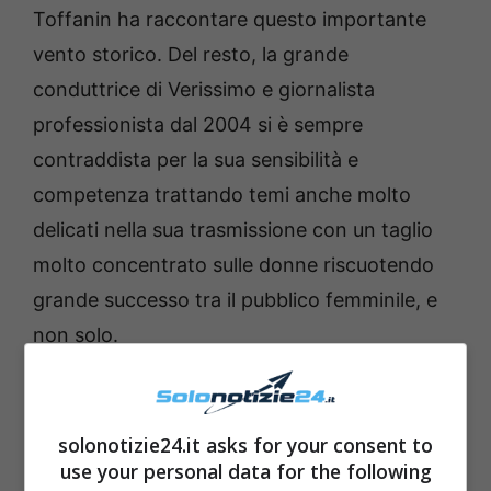
Toffanin ha raccontare questo importante
vento storico. Del resto, la grande
conduttrice di Verissimo e giornalista
professionista dal 2004 si è sempre
contraddista per la sua sensibilità e
competenza trattando temi anche molto
delicati nella sua trasmissione con un taglio
molto concentrato sulle donne riscuotendo
grande successo tra il pubblico femminile, e
non solo.
Per adesso, questa però sembra essere solo
una voce di corridoio. Occorre aspettare
solonotizie24.it asks for your consent to
ancora qualche altro giorno per sapere la
use your personal data for the following