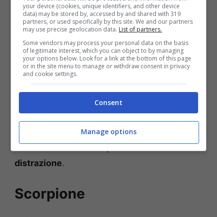
your device (cookies, unique identifiers, and other device
data) may be stored by, accessed by and shared with 319
partners, or used specifically by this site. We and our partners
may use precise geolocation data.
List of partners.
Some vendors may process your personal data on the basis
of legitimate interest, which you can object to by managing
your options below. Look for a link at the bottom of this page
or in the site menu to manage or withdraw consent in privacy
Bilancia
and cookie settings.
E’ un momento bellissimo per chi sta
Consent
programmando
nuovi progetti lavorativi
, ma
sul fronte amoroso non tutto sarà così bello.
Manage options
La mancanza d’amore potrà infatti
creare
distrazione
.
Scorpione