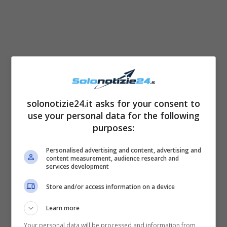
Le coppie potranno vivere
situazioni
spiacevoli
soprattutto nella giornata di
solonotizie24.it asks for your consent to
domenica. Si prospettano
nuovi colpi di
use your personal data for the following
scena
.
purposes:
Personalised advertising and content, advertising and
content measurement, audience research and
services development
Store and/or access information on a device
Learn more
Your personal data will be processed and information from