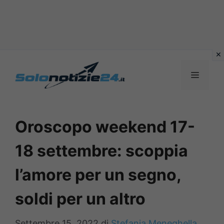
Vai
al
MENU
contenuto
Oroscopo weekend 17-
18 settembre: scoppia
l’amore per un segno,
soldi per un altro
Settembre 15, 2022
di
Stefania Meneghella