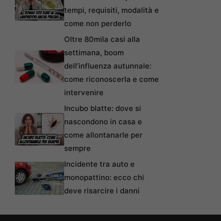
tempi, requisiti, modalità e
come non perderlo
Oltre 80mila casi alla
settimana, boom
dell’influenza autunnale:
come riconoscerla e come
intervenire
Incubo blatte: dove si
nascondono in casa e
come allontanarle per
sempre
Incidente tra auto e
monopattino: ecco chi
deve risarcire i danni