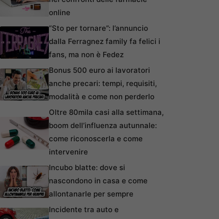
online
“Sto per tornare”: l’annuncio
dalla Ferragnez family fa felici i
fans, ma non è Fedez
Bonus 500 euro ai lavoratori
anche precari: tempi, requisiti,
modalità e come non perderlo
Oltre 80mila casi alla settimana,
boom dell’influenza autunnale:
come riconoscerla e come
intervenire
Incubo blatte: dove si
nascondono in casa e come
allontanarle per sempre
Incidente tra auto e