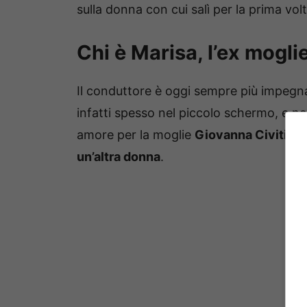
sulla donna con cui salì per la prima volta
Chi è Marisa, l’ex mogl
Il conduttore è oggi sempre più impeg
infatti spesso nel piccolo schermo, e n
amore per la moglie
Giovanna Civitillo
un’altra donna
.