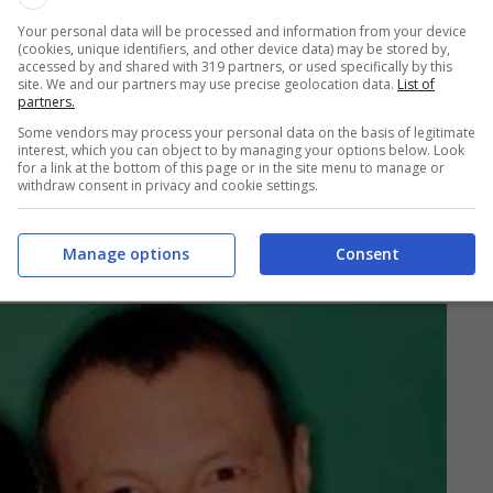
Your personal data will be processed and information from your device
(cookies, unique identifiers, and other device data) may be stored by,
accessed by and shared with 319 partners, or used specifically by this
site. We and our partners may use precise geolocation data.
List of
partners.
e hanno pronunciato il fatidico sì nel 1993. Dal
Some vendors may process your personal data on the basis of legitimate
loro
figlia Alice
, che è oggi diventata una
interest, which you can object to by managing your options below. Look
for a link at the bottom of this page or in the site menu to manage or
ia al papà sia alla seconda moglie del
withdraw consent in privacy and cookie settings.
 verso la rottura nel 2007: i due si sono infatti
Manage options
Consent
 strade differenti
.