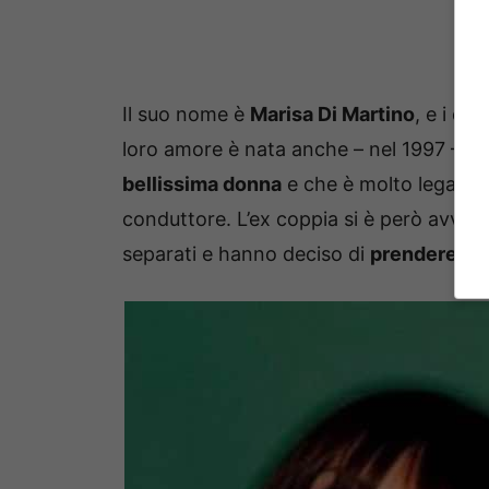
Il suo nome è
Marisa Di Martino
, e i du
loro amore è nata anche – nel 1997 – la 
bellissima donna
e che è molto legata s
conduttore. L’ex coppia si è però avviata
separati e hanno deciso di
prendere due