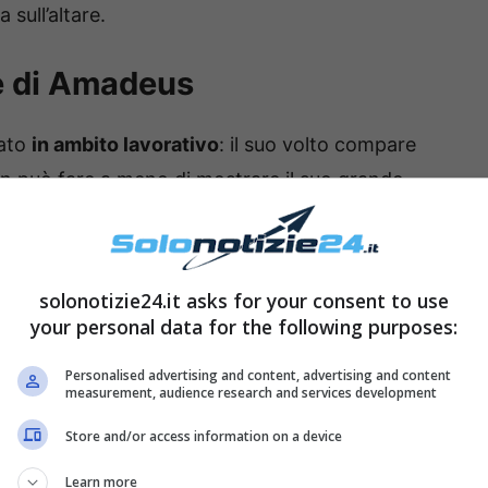
 sull’altare.
ie di Amadeus
nato
in ambito lavorativo
: il suo volto compare
on può fare a meno di mostrare il suo grande
. Prima di lei, Amadeus è stato però
sposato con
solonotizie24.it asks for your consent to use
your personal data for the following purposes:
Personalised advertising and content, advertising and content
measurement, audience research and services development
Store and/or access information on a device
Learn more