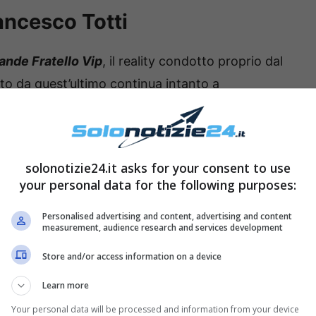
ancesco Totti
ande Fratello Vip
, il reality condotto proprio dal
tto da quest’ultimo continua intanto a
ossip su
Francesco Totti
e sulla sua separazione
in questo periodo – di
Noemi Bocchi
, con cui l’ex
e da lui dichiarato recentemente).
solonotizie24.it asks for your consent to use
your personal data for the following purposes:
Personalised advertising and content, advertising and content
measurement, audience research and services development
Store and/or access information on a device
Learn more
Your personal data will be processed and information from your device