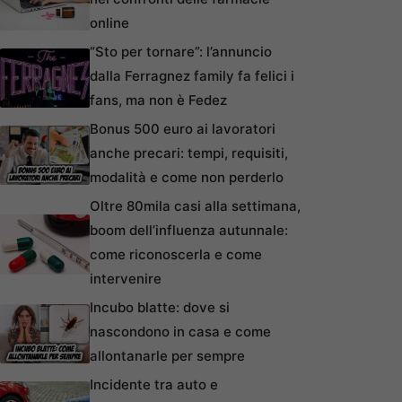
online
“Sto per tornare”: l’annuncio
dalla Ferragnez family fa felici i
fans, ma non è Fedez
Bonus 500 euro ai lavoratori
anche precari: tempi, requisiti,
modalità e come non perderlo
Oltre 80mila casi alla settimana,
boom dell’influenza autunnale:
come riconoscerla e come
intervenire
Incubo blatte: dove si
nascondono in casa e come
allontanarle per sempre
Incidente tra auto e