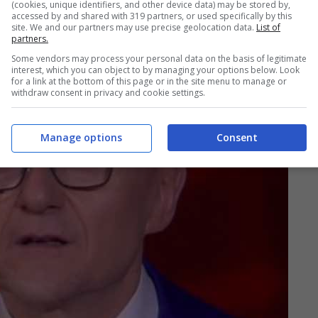
(cookies, unique identifiers, and other device data) may be stored by,
accessed by and shared with 319 partners, or used specifically by this
site. We and our partners may use precise geolocation data.
List of
partners.
Some vendors may process your personal data on the basis of legitimate
interest, which you can object to by managing your options below. Look
for a link at the bottom of this page or in the site menu to manage or
withdraw consent in privacy and cookie settings.
Manage options
Consent