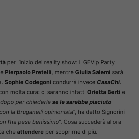
tà
per l’inizio del reality show: il GFVip Party
e
Pierpaolo Pretelli
, mentre
Giulia Salemi
sarà
a.
Sophie Codegoni
condurrà invece
CasaChi
.
 con molta cura: ci saranno infatti
Orietta Berti
e
 dopo per chiederle
se le sarebbe piaciuto
 con la Bruganelli opinionista
“, ha detto Signorini
on l’ha pesa benissimo
“. Cosa succederà allora
sta che
attendere
per scoprirne di più.