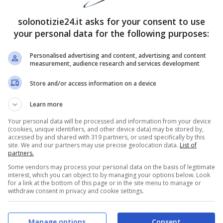
solonotizie24.it asks for your consent to use
your personal data for the following purposes:
Personalised advertising and content, advertising and content
measurement, audience research and services development
Store and/or access information on a device
Learn more
Your personal data will be processed and information from your device
(cookies, unique identifiers, and other device data) may be stored by,
accessed by and shared with 319 partners, or used specifically by this
site. We and our partners may use precise geolocation data.
List of
partners.
Some vendors may process your personal data on the basis of legitimate
Francesco Totti
interest, which you can object to by managing your options below. Look
for a link at the bottom of this page or in the site menu to manage or
withdraw consent in privacy and cookie settings.
è famoso per dire sempre quello che pensa e
to. Precisando che ha sempre ammirato l’ex
Manage options
Consent