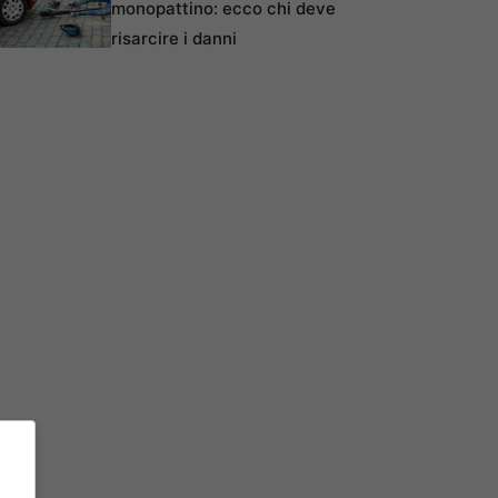
monopattino: ecco chi deve
risarcire i danni