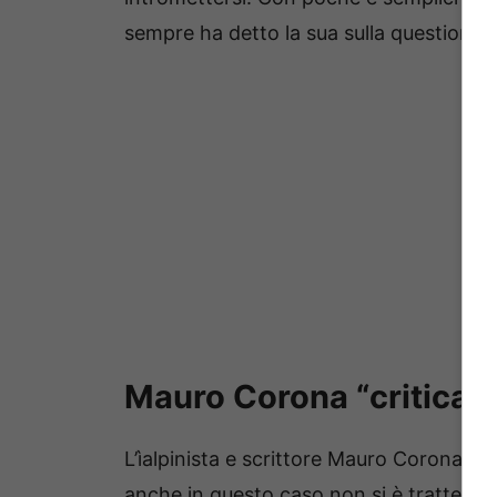
sempre ha detto la sua sulla questione.
Mauro Corona “critica” 
L’ìalpinista e scrittore Mauro Corona +
anche in questo caso non si è trattenu