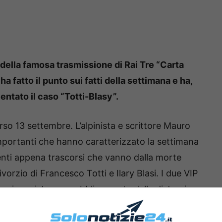
della famosa trasmissione di Rai Tre “Carta
 fatto il punto sui fatti della settimana e ha,
ventato il caso “Totti-Blasy”.
so 13 settembre. L’alpinista e scrittore Mauro
importanti che hanno caratterizzato la settimana
nti appena trascorsi che vanno dalla morte
vorzio di Francesco Totti e Ilary Blasi. I due VIP
maniera vistosa e pubblicamente della distruzione
 al loro matrimonio stanno cercando di
ole lapidarie, il grande Mauro Corona come