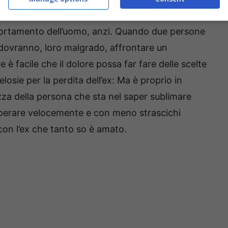
me sportivo, ha specificato di non stare
rtamento dell’uomo, anzi. Quando due persone
e dovranno, loro malgrado, affrontare un
e è facile che il dolore possa far fare delle scelte
osie per la perdita dell’ex: Ma è proprio in
a della persona che sta nel saper sublimare
 superare velocemente e con meno strascichi
 con l’ex che tanto so è amato.