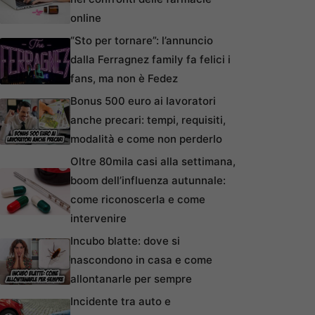
online
“Sto per tornare”: l’annuncio
dalla Ferragnez family fa felici i
fans, ma non è Fedez
Bonus 500 euro ai lavoratori
anche precari: tempi, requisiti,
modalità e come non perderlo
Oltre 80mila casi alla settimana,
boom dell’influenza autunnale:
come riconoscerla e come
intervenire
Incubo blatte: dove si
nascondono in casa e come
allontanarle per sempre
Incidente tra auto e