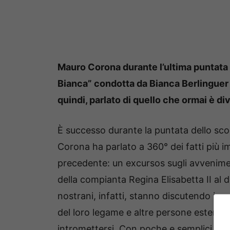
Mauro Corona durante l’ultima puntata 
Bianca” condotta da Bianca Berlinguer ha
quindi, parlato di quello che ormai è di
È successo durante la puntata dello scor
Corona ha parlato a 360° dei fatti più 
precedente: un excursos sugli avvenime
della compianta Regina Elisabetta II al di
nostrani, infatti, stanno discutendo in 
del loro legame e altre persone esterne
intromettersi. Con poche e semplici par