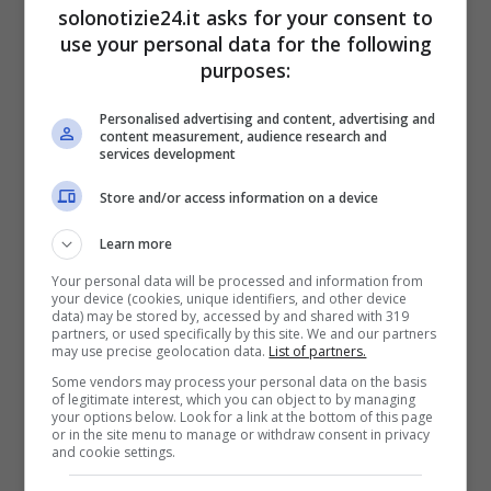
solonotizie24.it asks for your consent to
use your personal data for the following
purposes:
Personalised advertising and content, advertising and
content measurement, audience research and
services development
Store and/or access information on a device
Learn more
Fonte: Instagram
Your personal data will be processed and information from
your device (cookies, unique identifiers, and other device
data) may be stored by, accessed by and shared with 319
partners, or used specifically by this site. We and our partners
Molti, infatti,
l’hanno accusata di voler
may use precise geolocation data.
List of partners.
sempre mostrare al mondo la sua ricchezza
,
Some vendors may process your personal data on the basis
of legitimate interest, which you can object to by managing
ottenuta grazie alla fama portatale da Grande
your options below. Look for a link at the bottom of this page
or in the site menu to manage or withdraw consent in privacy
Fratello Vip, e di dimostrare costantemente il
and cookie settings.
suo cattivo gusto. Altri, invece, hanno