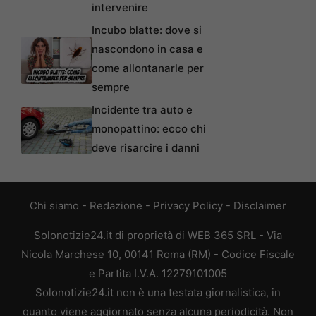
intervenire
Incubo blatte: dove si
nascondono in casa e
come allontanarle per
sempre
Incidente tra auto e
monopattino: ecco chi
deve risarcire i danni
Chi siamo
-
Redazione
-
Privacy Policy
-
Disclaimer
Solonotizie24.it di proprietà di WEB 365 SRL - Via
Nicola Marchese 10, 00141 Roma (RM) - Codice Fiscale
e Partita I.V.A. 12279101005
Solonotizie24.it non è una testata giornalistica, in
quanto viene aggiornato senza alcuna periodicità. Non