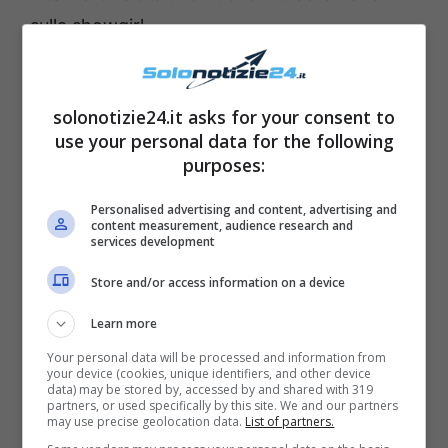
sulla showgirl.
La voce è nata da
Gossipetv
, secondo cui
solonotizie24.it asks for your consent to
pare che una fonte sicura abbia svelato che
use your personal data for the following
Michelle Hunziker
avrebbe dormito a casa di
purposes:
Eros Ramazzotti
. I due ex coniugi avrebbero
Personalised advertising and content, advertising and
infatti trascorso
un po’ di tempo insieme
content measurement, audience research and
services development
durante la settimana di Ferragosto,
nella villa
del cantante
che si trova nel cuore della
Store and/or access information on a device
Franciacorta. Entrambi si erano infatti
Learn more
mostrati insieme nel corso di una
lezione di
Your personal data will be processed and information from
karate a Paratico
, ma sta circolando adesso
your device (cookies, unique identifiers, and other device
data) may be stored by, accessed by and shared with 319
questa nuova indiscrezione che parla di
partners, or used specifically by this site. We and our partners
may use precise geolocation data.
List of partners.
tutt’altro.