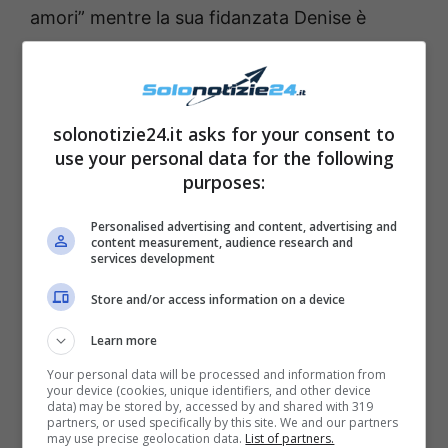
amori” mentre la sua fidanzata Denise è
dietro alle quinte. La canzone quando è
presentata la Festival di Sanremo dallo stesso
cantante partenopeo e quando è stata scritta
solonotizie24.it asks for your consent to
non era pensata per nessuno.
use your personal data for the following
purposes:
Da adesso, però, a questa canzone verrà
Personalised advertising and content, advertising and
associata l’immagine della giovane e bella
content measurement, audience research and
services development
Denise Esposito, classe 1992. Questo
succederà perché durante la performance
Store and/or access information on a device
canora a Viggiano il grande Gigi D’Alessio ha
Learn more
cantato la suddetta canzone guardando negli
Your personal data will be processed and information from
your device (cookies, unique identifiers, and other device
occhi la sua bella fidanzata ed è parso subito
data) may be stored by, accessed by and shared with 319
partners, or used specifically by this site. We and our partners
chiaro a tutti che questa fosse una dedica per
may use precise geolocation data.
List of partners.