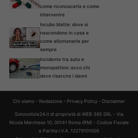
come riconoscerla e come
intervenire
Incubo blatte: dove si
nascondono in casa e
come allontanarle per
sempre
Incidente tra auto e
monopattino: ecco chi
deve risarcire i danni
Chi siamo
-
Redazione
-
Privacy Policy
-
Disclaimer
Solonotizie24.it di proprietà di WEB 365 SRL - Via
Nicola Marchese 10, 00141 Roma (RM) - Codice Fiscale
e Partita I.V.A. 12279101005