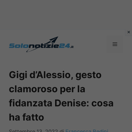
Vai
al
MENU
contenuto
Gigi d’Alessio, gesto
clamoroso per la
fidanzata Denise: cosa
ha fatto
Settembre 13, 2022
di
Francesca Bedini