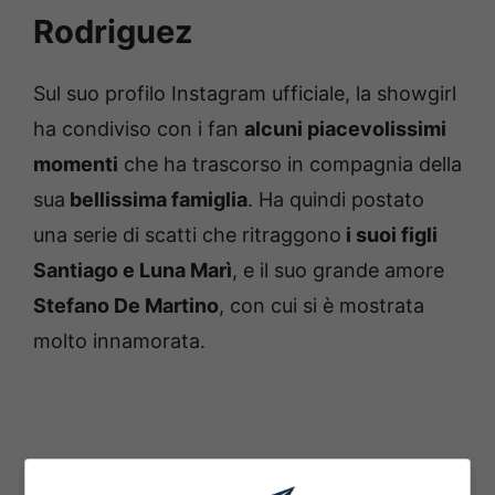
Rodriguez
Sul suo profilo Instagram ufficiale, la showgirl
ha condiviso con i fan
alcuni piacevolissimi
momenti
che ha trascorso in compagnia della
sua
bellissima famiglia
. Ha quindi postato
una serie di scatti che ritraggono
i suoi figli
Santiago e Luna Marì
, e il suo grande amore
Stefano De Martino
, con cui si è mostrata
molto innamorata.