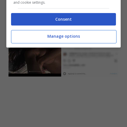
and cookie settings.
sinuose
.
Consent
Manage options