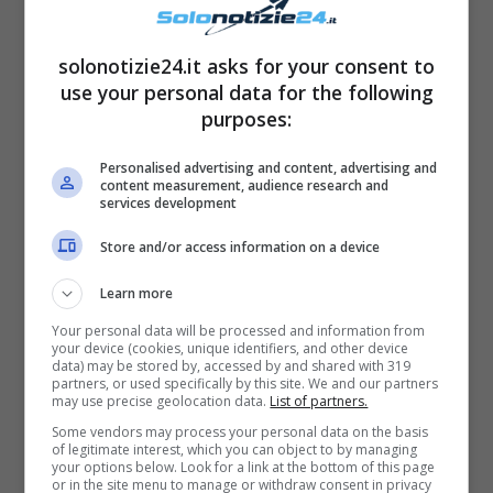
solonotizie24.it asks for your consent to
use your personal data for the following
purposes:
Personalised advertising and content, advertising and
content measurement, audience research and
Quello che ha però attirato l’attenzione dei
services development
suoi numerosi fan è stato
il primo scatto
da
Store and/or access information on a device
lei pubblicato: la showgirl si è infatti mostrata
Learn more
completamente senza veli
, mentre è distesa
a prendere il sole. Abbronzatissima come non
Your personal data will be processed and information from
your device (cookies, unique identifiers, and other device
mai, Belen ha tutto il
décolleté in bella vista
data) may be stored by, accessed by and shared with 319
partners, or used specifically by this site. We and our partners
ma coperto con le sue mani. Questo ha quindi
may use precise geolocation data.
List of partners.
Some vendors may process your personal data on the basis
dato
spazio all’immaginazione
, e i followers
of legitimate interest, which you can object to by managing
your options below. Look for a link at the bottom of this page
hanno potuto vedere
tutte le sue forme più
or in the site menu to manage or withdraw consent in privacy