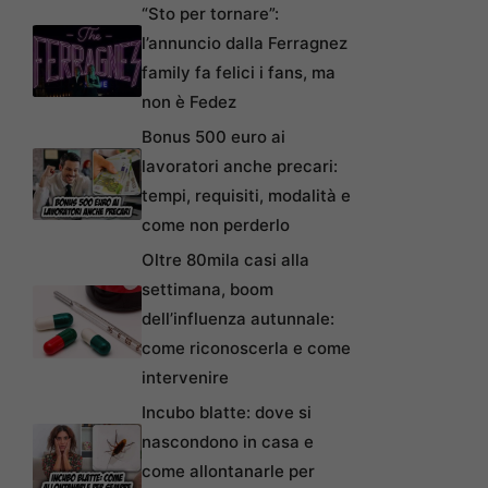
“Sto per tornare”:
l’annuncio dalla Ferragnez
family fa felici i fans, ma
non è Fedez
Bonus 500 euro ai
lavoratori anche precari:
tempi, requisiti, modalità e
come non perderlo
Oltre 80mila casi alla
settimana, boom
dell’influenza autunnale:
come riconoscerla e come
intervenire
Incubo blatte: dove si
nascondono in casa e
come allontanarle per