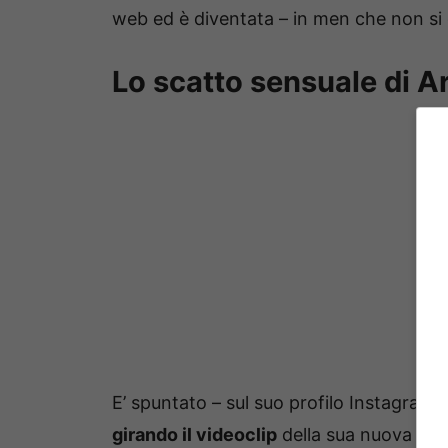
web ed è diventata – in men che non si d
Lo scatto sensuale di A
E’ spuntato – sul suo profilo Instagram u
girando il videoclip
della sua nuova ca