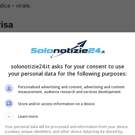
ica – virale.
risa
solonotizie24.it asks for your consent to use
your personal data for the following purposes:
Personalised advertising and content, advertising and content
measurement, audience research and services development
Store and/or access information on a device
Learn more
fficiale – uno scatto che la ritrae
mentre sta
Your personal data will be processed and information from your device
nzone
Mi Perdiciòn
. La cantante si è infatti
(cookies, unique identifiers, and other device data) may be stored by,