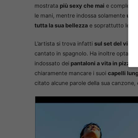
mostrata
più sexy che mai
e completam
le mani, mentre indossa solamente
un p
tutta la sua bellezza
e soprattutto le su
L’artista si trova infatti
sul set del video
cantato in spagnolo. Ha inoltre optato –
indossato dei
pantaloni a vita in pizzo 
chiaramente mancare i suoi
capelli lung
citato alcune parole della sua canzone, 