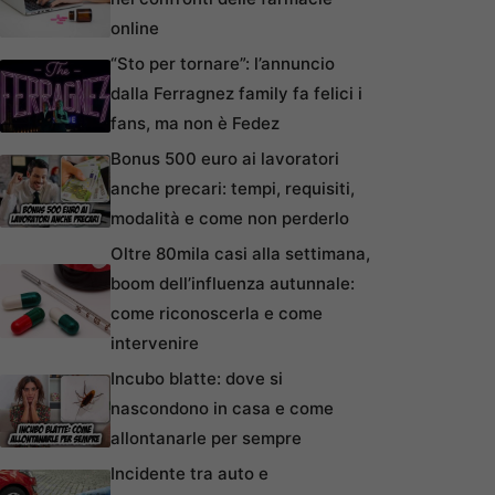
online
“Sto per tornare”: l’annuncio
dalla Ferragnez family fa felici i
fans, ma non è Fedez
Bonus 500 euro ai lavoratori
anche precari: tempi, requisiti,
modalità e come non perderlo
Oltre 80mila casi alla settimana,
boom dell’influenza autunnale:
come riconoscerla e come
intervenire
Incubo blatte: dove si
nascondono in casa e come
allontanarle per sempre
Incidente tra auto e