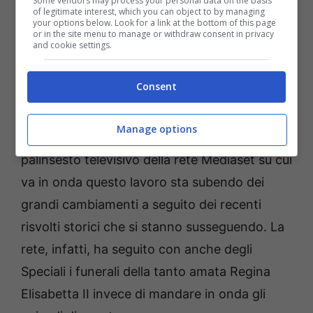
Some vendors may process your personal data on the basis
rivivere dei momenti intensi e particolari di
of legitimate interest, which you can object to by managing
your options below. Look for a link at the bottom of this page
questa grande storia, potrà guardarli online
or in the site menu to manage or withdraw consent in privacy
and cookie settings.
cliccando sull’icona della relativa puntata della
soap. Insomma, queste sono novità davvero
Consent
entusiasmanti per gli amanti di questa fiction
che continua a mietere un successo dopo
Manage options
l’altro, tanto più in questo periodo che il
palinsesto televisivo della rete Mediaset su cui
va in onda questo lavoro sta subendo dei
grandi cambiamenti a seguito dei recenti
risvolti storici che si stanno susseguendo. La
rete, infatti, ha seguito con anche degli
Speciali i funerali della tanto amata Regina
Elisabetta II invece di mandare in onda gli