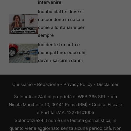
intervenire
Incubo blatte: dove si
nascondono in casa e
come allontanarle per
sempre
Incidente tra auto e
monopattino: ecco chi
deve risarcire i danni
Chi siamo
-
Redazione
-
Privacy Policy
-
Disclaimer
Solonotizie24.it di proprietà di WEB 365 SRL - Via
Nicola Marchese 10, 00141 Roma (RM) - Codice Fiscale
e Partita I.V.A. 12279101005
Solonotizie24.it non è una testata giornalistica, in
quanto viene aggiornato senza alcuna periodicità. Non