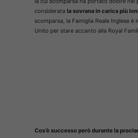
la cui scomparsa ha portato dolore nel p
considerata
la sovrana in carica più lo
scomparsa, la Famiglia Reale Inglese è i
Unito per stare accanto alla Royal Famil
Cos’è successo però durante la proclam