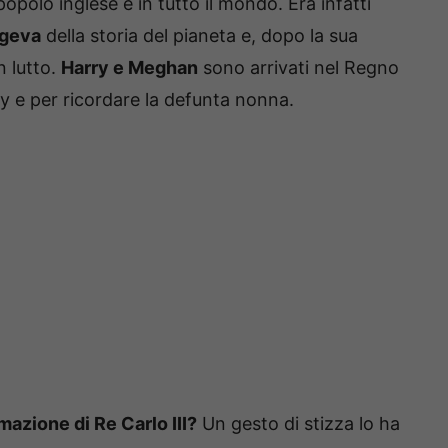
opolo inglese e in tutto il mondo. Era infatti
ngeva
della storia del pianeta e, dopo la sua
n lutto.
Harry e Meghan
sono arrivati nel Regno
y e per ricordare la defunta nonna.
azione di Re Carlo III?
Un gesto di stizza lo ha