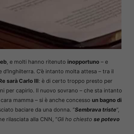
web
, e molti hanno ritenuto
inopportuno
– e
d’Inghilterra. C’è intanto molta attesa – tra il
Re sarà Carlo III
: è di certo troppo presto per
ni per capirlo. Il nuovo sovrano – che sta intanto
ua cara mamma – si è anche concesso
un bagno di
lasciato baciare da una donna. “
Sembrava triste
“,
e rilasciata alla CNN, “
Gli ho chiesto
se potevo