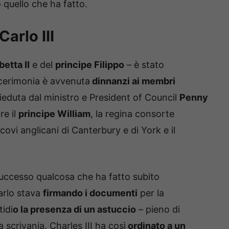
 quello che ha fatto.
arlo III
betta II
e del
principe Filippo
– è stato
 cerimonia è avvenuta
dinnanzi ai membri
sieduta dal ministro e President of Council
Penny
re il
principe William
, la regina consorte
scovi anglicani di Canterbury e di York e il
successo qualcosa che ha fatto subito
arlo stava
firmando i documenti
per la
idi
o la presenza di un astuccio
– pieno di
 scrivania. Charles III ha così
ordinato a un