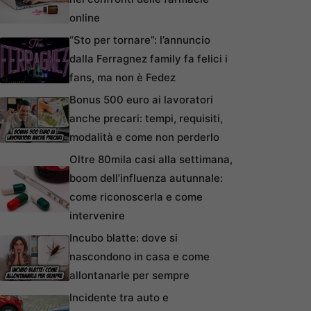
online
“Sto per tornare”: l’annuncio
dalla Ferragnez family fa felici i
fans, ma non è Fedez
Bonus 500 euro ai lavoratori
anche precari: tempi, requisiti,
modalità e come non perderlo
Oltre 80mila casi alla settimana,
boom dell’influenza autunnale:
come riconoscerla e come
intervenire
Incubo blatte: dove si
nascondono in casa e come
allontanarle per sempre
Incidente tra auto e