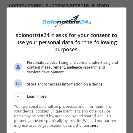
commuoversi, successivamente, è stato
anche lo stretto Riccardo Guarnieri. Sedare e
ricomporre la situazione è spettato alla
conduttrice Maria De Filippi che è riuscita a
solonotizie24.it asks for your consent to
use your personal data for the following
riportare la serenità facendo persino
purposes:
stringere la mano ai due corteggiatori. Poi è
entrata maggiormente nel rapporto che lega i
Personalised advertising and content, advertising and
content measurement, audience research and
due ex per cercare di capire cosa ancora è
services development
recuperabile secondo i diretti interessati di
Store and/or access information on a device
quel vecchio legame.
Learn more
Your personal data will be processed and information from
Dal suo comportamento è apparso chiaro
your device (cookies, unique identifiers, and other device
data) may be stored by, accessed by and shared with 319
che l’ex Riccardo Guarnieri è ancora molto
partners, or used specifically by this site. We and our partners
may use precise geolocation data.
List of partners.
geloso di Ida Platano e questo significa che