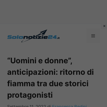
Vai
al
MENU
contenuto
“Uomini e donne”,
anticipazioni: ritorno di
fiamma tra due storici
protagonisti
Settembre 11, 2022
di
Francesca Bedini