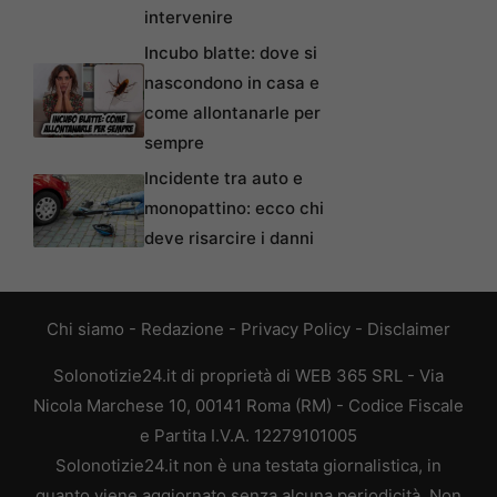
intervenire
Incubo blatte: dove si
nascondono in casa e
come allontanarle per
sempre
Incidente tra auto e
monopattino: ecco chi
deve risarcire i danni
Chi siamo
-
Redazione
-
Privacy Policy
-
Disclaimer
Solonotizie24.it di proprietà di WEB 365 SRL - Via
Nicola Marchese 10, 00141 Roma (RM) - Codice Fiscale
e Partita I.V.A. 12279101005
Solonotizie24.it non è una testata giornalistica, in
quanto viene aggiornato senza alcuna periodicità. Non