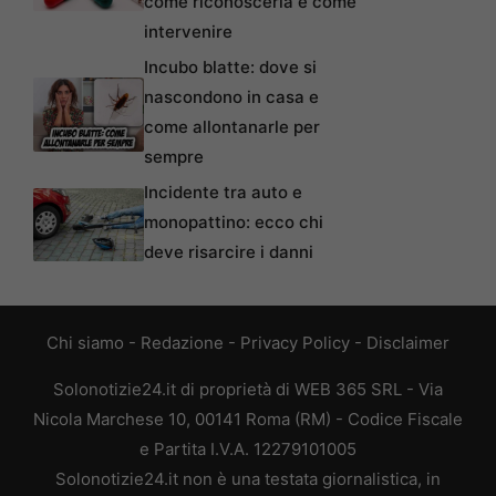
come riconoscerla e come
intervenire
Incubo blatte: dove si
nascondono in casa e
come allontanarle per
sempre
Incidente tra auto e
monopattino: ecco chi
deve risarcire i danni
Chi siamo
-
Redazione
-
Privacy Policy
-
Disclaimer
Solonotizie24.it di proprietà di WEB 365 SRL - Via
Nicola Marchese 10, 00141 Roma (RM) - Codice Fiscale
e Partita I.V.A. 12279101005
Solonotizie24.it non è una testata giornalistica, in