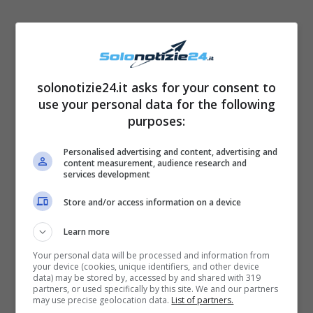
solonotizie24.it asks for your consent to
use your personal data for the following
purposes:
Personalised advertising and content, advertising and
content measurement, audience research and
services development
Store and/or access information on a device
Learn more
Your personal data will be processed and information from
Le prime indiscrezioni sulla loro storia
your device (cookies, unique identifiers, and other device
data) may be stored by, accessed by and shared with 319
d’amore sono uscite lo scorso aprile, ma
partners, or used specifically by this site. We and our partners
may use precise geolocation data.
List of partners.
l’
ufficializzazione
è avvenuto nel mese di