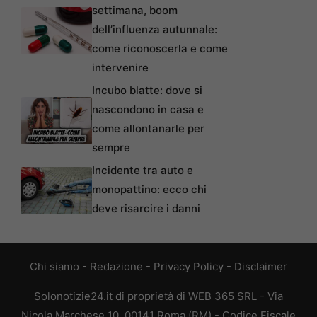
settimana, boom
dell’influenza autunnale:
come riconoscerla e come
intervenire
Incubo blatte: dove si
nascondono in casa e
come allontanarle per
sempre
Incidente tra auto e
monopattino: ecco chi
deve risarcire i danni
Chi siamo
-
Redazione
-
Privacy Policy
-
Disclaimer
Solonotizie24.it di proprietà di WEB 365 SRL - Via
Nicola Marchese 10, 00141 Roma (RM) - Codice Fiscale