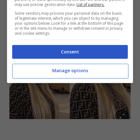
may use precise geolocation data.
List of partners.
Some vendors may process your personal data on the basis
of legitimate interest, which you can object to by managing
your options below. Look for a link at the bottom of this page
or in the site menu to manage or withdraw consent in privacy
and cookie settings.
Consent
Manage options