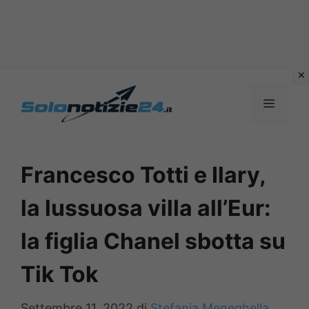
Vai
al
MENU
contenuto
Francesco Totti e Ilary,
la lussuosa villa all’Eur:
la figlia Chanel sbotta su
Tik Tok
Settembre 11, 2022
di
Stefania Meneghella