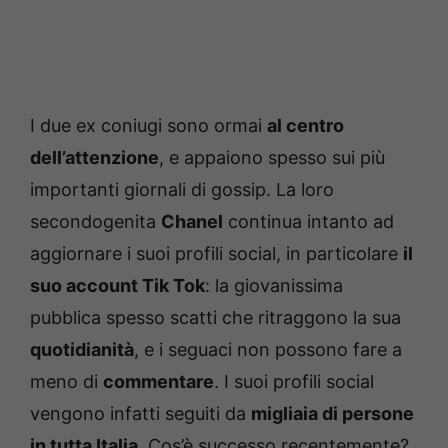
I due ex coniugi sono ormai
al centro
dell’attenzione
, e appaiono spesso sui più
importanti giornali di gossip. La loro
secondogenita
Chanel
continua intanto ad
aggiornare i suoi profili social, in particolare
il
suo account Tik Tok
: la giovanissima
pubblica spesso scatti che ritraggono la sua
quotidianità
, e i seguaci non possono fare a
meno di
commentare
. I suoi profili social
vengono infatti seguiti da
migliaia di persone
in tutta Italia
. Cos’è successo recentemente?