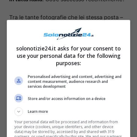
Tra le tante fotografie che lei stessa posta –
alcune in compagnia del fratello e altre
insieme alle sue amiche – è spuntato
un selfie
che Chanel ha pensato bene di condividere
solonotizie24.it asks for your consent to
use your personal data for the following
con tutti coloro che la seguono. Nel post in
purposes:
questione, la Totti sta indossando una
maglietta di Fendi
– che costa circa 890 euro
Personalised advertising and content, advertising and
content measurement, audience research and
– e si trova nel
salotto della villa lussuosa
services development
che i suoi genitori hanno acquistato all’Eur.
Store and/or access information on a device
Stanno circolando – proprio in questi giorni –
Learn more
alcune indiscrezioni su
questa bellissima
Your personal data will be processed and information from
dimora
.
your device (cookies, unique identifiers, and other device
data) may be stored by, accessed by and shared with 319
partners, or used specifically by this site. We and our partners