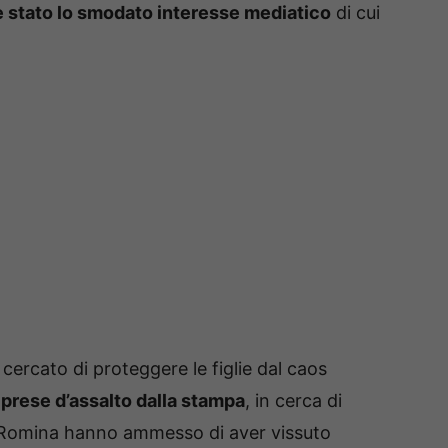
a è stato lo smodato interesse mediatico
di cui
rcato di proteggere le figlie dal caos
e
prese d’assalto dalla stampa
, in cerca di
e Romina hanno ammesso di aver vissuto