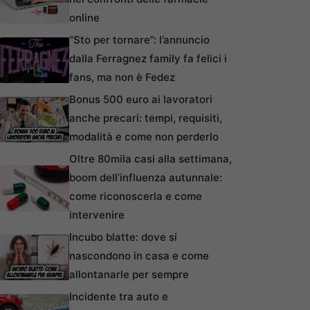
online
“Sto per tornare”: l’annuncio
dalla Ferragnez family fa felici i
fans, ma non è Fedez
Bonus 500 euro ai lavoratori
anche precari: tempi, requisiti,
modalità e come non perderlo
Oltre 80mila casi alla settimana,
boom dell’influenza autunnale:
come riconoscerla e come
intervenire
Incubo blatte: dove si
nascondono in casa e come
allontanarle per sempre
Incidente tra auto e