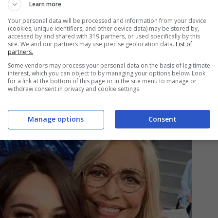
Learn more
Your personal data will be processed and information from your device
(cookies, unique identifiers, and other device data) may be stored by,
accessed by and shared with 319 partners, or used specifically by this
site. We and our partners may use precise geolocation data.
List of
partners.
Some vendors may process your personal data on the basis of legitimate
interest, which you can object to by managing your options below. Look
for a link at the bottom of this page or in the site menu to manage or
withdraw consent in privacy and cookie settings.
cente di Mara Venier a
Domenica In
e hanno
al divorzio di Albano e Romina Power.
Manage options
Consent