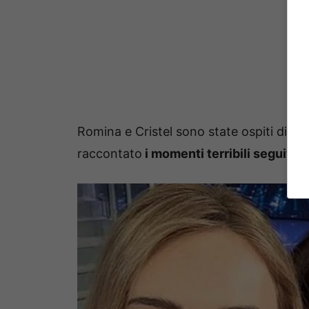
Romina e Cristel sono state ospiti di re
raccontato
i momenti terribili seguiti 