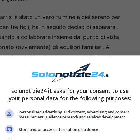
rrisi è stato un vero fulmine a ciel sereno per
ben tre figli, ha in seguito deciso di separarsi,
nuando a collaborare insieme dal punto di vista
onato (ovviamente) gli equilibri familiari. A
uto dopo il divorzio
sono state le figlie della ex
risi a cuore aperto sul
solonotizie24.it asks for your consent to use
your personal data for the following purposes:
Personalised advertising and content, advertising and content
measurement, audience research and services development
Store and/or access information on a device