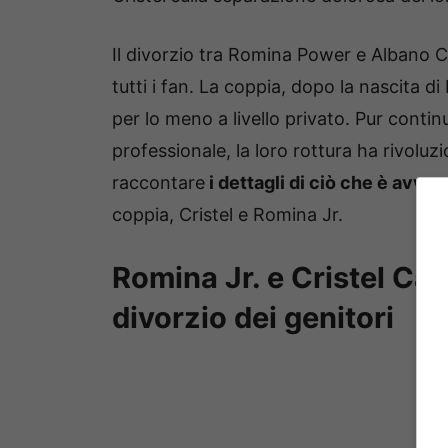
Il divorzio tra Romina Power e Albano Ca
tutti i fan. La coppia, dopo la nascita di 
per lo meno a livello privato. Pur conti
professionale, la loro rottura ha rivoluzi
raccontare
i dettagli di ciò che è avven
coppia, Cristel e Romina Jr.
Romina Jr. e Cristel Car
divorzio dei genitori