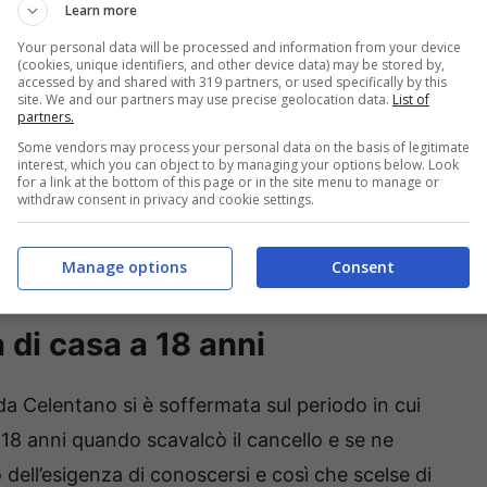
Learn more
Your personal data will be processed and information from your device
(cookies, unique identifiers, and other device data) may be stored by,
accessed by and shared with 319 partners, or used specifically by this
site. We and our partners may use precise geolocation data.
List of
partners.
Some vendors may process your personal data on the basis of legitimate
interest, which you can object to by managing your options below. Look
for a link at the bottom of this page or in the site menu to manage or
withdraw consent in privacy and cookie settings.
Manage options
Consent
 di casa a 18 anni
inda Celentano si è soffermata sul periodo in cui
 18 anni quando scavalcò il cancello e se ne
 dell’esigenza di conoscersi e così che scelse di