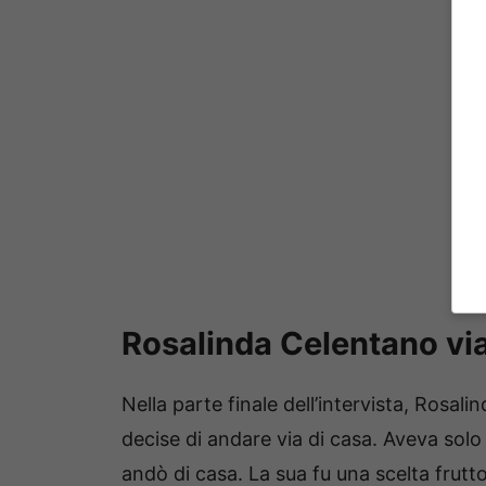
Rosalinda Celentano via
Nella parte finale dell’intervista, Rosal
decise di andare via di casa. Aveva solo
andò di casa. La sua fu una scelta frutto