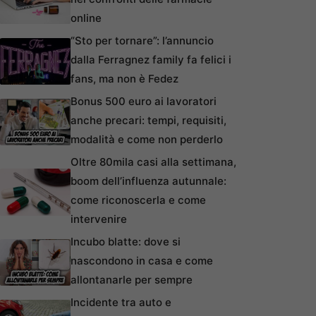
online
“Sto per tornare”: l’annuncio
dalla Ferragnez family fa felici i
fans, ma non è Fedez
Bonus 500 euro ai lavoratori
anche precari: tempi, requisiti,
modalità e come non perderlo
Oltre 80mila casi alla settimana,
boom dell’influenza autunnale:
come riconoscerla e come
intervenire
Incubo blatte: dove si
nascondono in casa e come
allontanarle per sempre
Incidente tra auto e