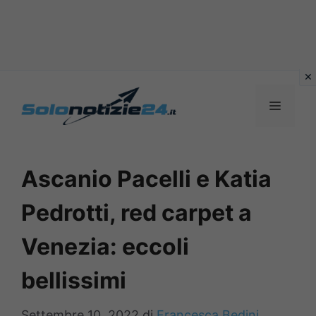
Vai
al
MENU
contenuto
Ascanio Pacelli e Katia
Pedrotti, red carpet a
Venezia: eccoli
bellissimi
Settembre 10, 2022
di
Francesca Bedini