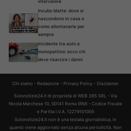
intervenire
Incubo blatte: dove si
nascondono in casa e
come allontanarle per
sempre
Incidente tra auto e
monopattino: ecco chi
deve risarcire i danni
Chi siamo
-
Redazione
-
Privacy Policy
-
Disclaimer
Solonotizie24.it di proprietà di WEB 365 SRL - Via
Nicola Marchese 10, 00141 Roma (RM) - Codice Fiscale
e Partita I.V.A. 12279101005
Solonotizie24.it non è una testata giornalistica, in
quanto viene aggiornato senza alcuna periodicità. Non